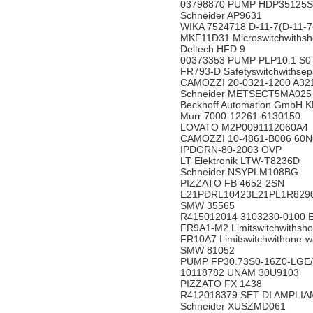
03798870 PUMP HDP35125
Schneider AP9631
WIKA 7524718 D-11-7(D-11
MKF11D31 Microswitchwiths
Deltech HFD 9
00373353 PUMP PLP10.1 
FR793-D Safetyswitchwithse
CAMOZZI 20-0321-1200 A
Schneider METSECT5MA0
Beckhoff Automation GmbH
Murr 7000-12261-6130150
LOVATO M2P0091112060A
CAMOZZI 10-4861-B006 6
IPDGRN-80-2003 OVP
LT Elektronik LTW-T8236D
Schneider NSYPLM108BG
PIZZATO FB 4652-2SN
E21PDRL10423E21PL1R8
SMW 35565
R415012014 3103230-0100
FR9A1-M2 Limitswitchwithsho
FR10A7 Limitswitchwithone-w
SMW 81052
PUMP FP30.73S0-16Z0-LGE
10118782 UNAM 30U9103
PIZZATO FX 1438
R412018379 SET DI AMPLI
Schneider XUSZMD061