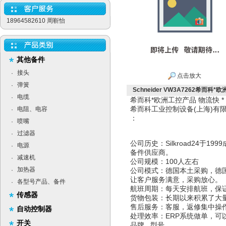
18964582610 周靳怡
其他备件
接头
·
点击放大
弹簧
·
Schneider VW3A7262希而科*欧
电缆
·
希而科*欧洲工控产品 物流快 
希而科工业控制设备(上海)
电阻、电容
·
：
喷嘴
·
过滤器
·
公司历史：Silkroad24于
电源
·
备件供应商。
减速机
·
公司规模：100人左右
加热器
·
公司模式：德国本土采购，德
让客户服务满意，采购放心。
各型号产品、备件
·
航班周期：每天安排航班，保
传感器
货物包装：长期以来积累了大
售后服务：客服，返修集中操
自动控制器
处理效率：ERP系统做单，可
开关
品牌 型号