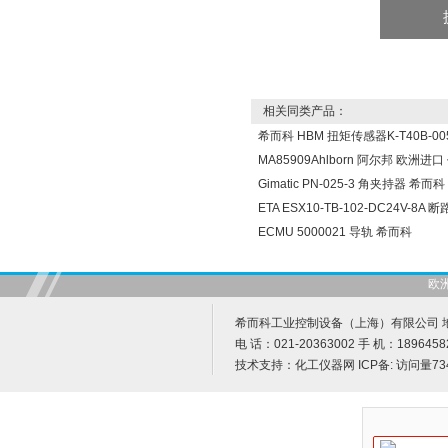
相关同类产品：
希而科 HBM 扭矩传感器K-T40B-005
MA85909Ahlborn 阿尔邦 欧洲进
Gimatic PN-025-3 角夹持器 希而科
ETA ESX10-TB-102-DC24V-8A
ECMU 5000021 导轨 希而科
欧
希而科工业控制设备（上海）有限公司 地址
电 话：021-20363002 手 机：1896458
技术支持：
化工仪器网
ICP备:
访问量73