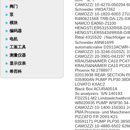
CAMOZZI 10-4270-050204
阀门
Schneider VW3A7262
CAMOZZI 10-1820-6003 2
泵
R480621568 TRB-DA-125-03
模块
NAMCO EA060-21100
HENGSTLER531532RI58-D
编码器
HENGSTLER554349RI58-O
Rittal 4315520（Nachfolger 
电机
Schneider A9N61699
工装工具
automaticvalve D2013ACW
CAMOZZI 10-3246-0103ZL
测量仪器
CAMOZZI 20-3901-04J197
KRAUS&NAIMER CA10 PC4
显示仪表
KRAUS&NAIMER CA10 PC4
Phoenix Nr.2788977
希而科
02013938 REAR SECTION PL
035900AN PUMP PLP30.38
LOVATO KXAC2
Black Box ACURA001A
3s-analyzers S/N 140193
FD2251-M2 Limitswitchwithro
W8020035 PUMP WSP30.34
CAMOZZI 10-1400-150301
PMA Prozess- und Maschin
PIZZATO FR 2093-K21
03591171 PUMP PLP30.38
CAMOZZI 10-4880-6502 6