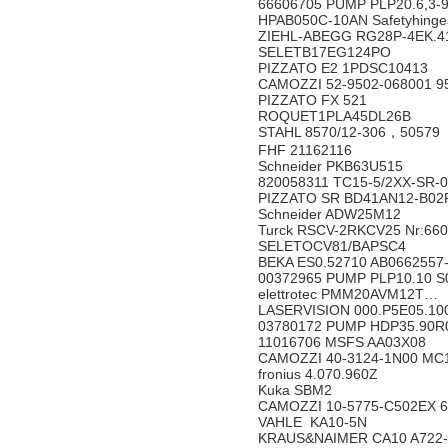
66606705 PUMP PLP20.6,3-
HPAB050C-10AN Safetyhing
ZIEHL-ABEGG RG28P-4EK.4
SELETB17EG124PO
PIZZATO E2 1PDSC10413
CAMOZZI 52-9502-068001 
PIZZATO FX 521
ROQUET1PLA45DL26B
STAHL 8570/12-306，5057
FHF 21162116
Schneider PKB63U515
820058311 TC15-5/2XX-SR
PIZZATO SR BD41AN12-B
Schneider ADW25M12
Turck RSCV-2RKCV25 Nr:6
SELETOCV81/BAPSC4
BEKA ES0.52710 AB0662557
00372965 PUMP PLP10.10 
elettrotec PMM20AVM12T
LASERVISION 000.P5E05.
03780172 PUMP HDP35.90
11016706 MSFS AA03X08
CAMOZZI 40-3124-1N00 M
fronius 4.070.960Z
Kuka SBM2
CAMOZZI 10-5775-C502EX
VAHLE KA10-5N
KRAUS&NAIMER CA10 A72