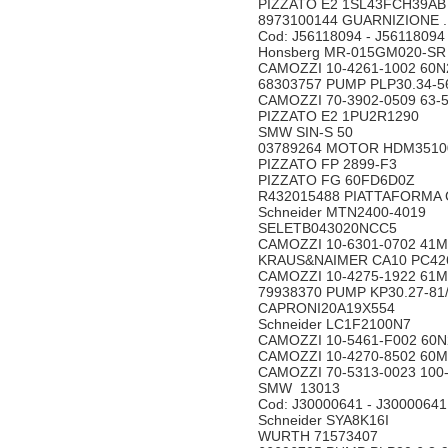
PIZZATO E2 1SL43FCH39
8973100144 GUARNIZIONE
Cod: J56118094 - J561180
Honsberg MR-015GM020-
CAMOZZI 10-4261-1002 6
68303757 PUMP PLP30.34-
CAMOZZI 70-3902-0509 63
PIZZATO E2 1PU2R1290
SMW SIN-S 50
03789264 MOTOR HDM351
PIZZATO FP 2899-F3
PIZZATO FG 60FD6D0Z
R432015488 PIATTAFORMA
Schneider MTN2400-4019
SELETB043020NCC5
CAMOZZI 10-6301-0702 4
KRAUS&NAIMER CA10 PC4
CAMOZZI 10-4275-1922 6
79938370 PUMP KP30.27-8
CAPRONI20A19X554
Schneider LC1F2100N7
CAMOZZI 10-5461-F002 6
CAMOZZI 10-4270-8502 6
CAMOZZI 70-5313-0023 10
SMW 13013
Cod: J30000641 - J300006
Schneider SYA8K16I
WURTH 71573407