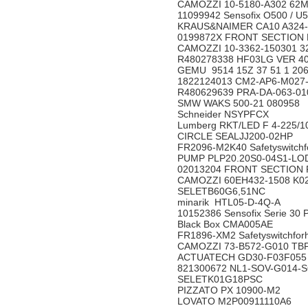
CAMOZZI 10-5180-A302 6
11099942 Sensofix O500 / 
KRAUS&NAIMER CA10 A32
0199872X FRONT SECTION 
CAMOZZI 10-3362-150301
R480278338 HF03LG VER 
GEMU 9514 15Z 37 51 1 2
1822124013 CM2-AP6-M02
R480629639 PRA-DA-063-01
SMW WAKS 500-21 08095
Schneider NSYPFCX
Lumberg RKT/LED F 4-225
CIRCLE SEALJJ200-02HP
FR2096-M2K40 Safetyswitch
PUMP PLP20.20S0-04S1-L
02013204 FRONT SECTION 
CAMOZZI 60EH432-1508 K
SELETB60G6,51NC
minarik HTL05-D-4Q-A
10152386 Sensofix Serie 30
Black Box CMA005AE
FR1896-XM2 Safetyswitchfo
CAMOZZI 73-B572-G010 
ACTUATECH GD30-F03F055 Wi
821300672 NL1-SOV-G014
SELETK01G18PSC
PIZZATO PX 10900-M2
LOVATO M2P00911110A6