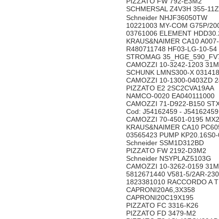
PIZZATO FW 792-E3M2
SCHMERSAL Z4V3H 355-11Z
Schneider NHJF36050TW
10221003 MY-COM G75P/2
03761006 ELEMENT HDD30
KRAUS&NAIMER CA10 A007-
R480711748 HF03-LG-10-5
STROMAG 35_HGE_590_FV7
CAMOZZI 10-3242-1203 3
SCHUNK LMNS300-X 031
CAMOZZI 10-1300-0403ZD
PIZZATO E2 2SC2CVA19A
NAMCO-0020 EA0401110
CAMOZZI 71-D922-B150 S
Cod: J54162459 - J541624
CAMOZZI 70-4501-0195 M
KRAUS&NAIMER CA10 PC6
03565423 PUMP KP20.16S
Schneider SSM1D312BD
PIZZATO FW 2192-D3M2
Schneider NSYPLAZ5103G
CAMOZZI 10-3262-0159 3
5812671440 V581-5/2AR-2
1823381010 RACCORDO A 
CAPRONI20A6,3X358
CAPRONI20C19X195
PIZZATO FC 3316-K26
PIZZATO FD 3479-M2