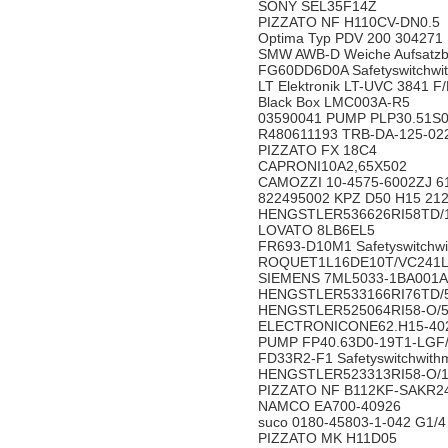
SONY SEL35F14Z
PIZZATO NF H110CV-DN0.
Optima Typ PDV 200 30427
SMW AWB-D Weiche Aufsat
FG60DD6D0A Safetyswitchwi
LT Elektronik LT-UVC 3841
Black Box LMC003A-R5
03590041 PUMP PLP30.51
R480611193 TRB-DA-125-02
PIZZATO FX 18C4
CAPRONI10A2,65X502
CAMOZZI 10-4575-6002ZJ
822495002 KPZ D50 H15 212
HENGSTLER536626RI58TD
LOVATO 8LB6EL5
FR693-D10M1 Safetyswitchw
ROQUET1L16DE10T/VC241
SIEMENS 7ML5033-1BA00
HENGSTLER533166RI76TD
HENGSTLER525064RI58-O
ELECTRONICONE62.H15-
PUMP FP40.63D0-19T1-LG
FD33R2-F1 Safetyswitchwit
HENGSTLER523313RI58-O/
PIZZATO NF B112KF-SAK
NAMCO EA700-40926
suco 0180-45803-1-042 G1
PIZZATO MK H11D05