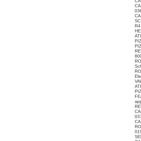
CA
CA
03
CA
SC
R4
HE
AT
PI
PI
RE
80
RO
Sc
RO
El
VA
AT
PI
FE
ap
RE
CA
03
CA
RO
01
SE