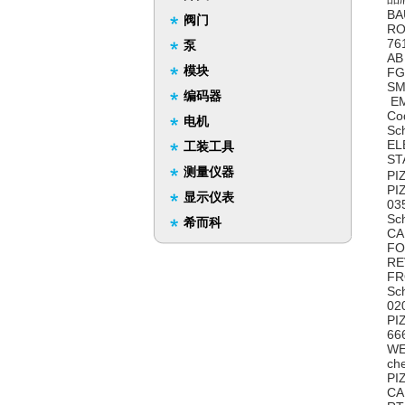
BA
阀门
RO
76
泵
AB
模块
FG
SM
编码器
EM
Co
电机
Sc
EL
工装工具
ST
测量仪器
PI
PI
显示仪表
03
Sc
希而科
CA
FO
RE
FR
Sc
02
PI
66
WE
ch
PI
CA