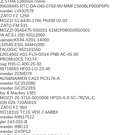
ULSTRA 1380mm70mm
80608445 RTC-DA-040-0750-BV-MMF1S00BLP000P0P0
hneider LV432578
ZZATO FZ 1250
MOZZI 51-6430-1766 P6430 02-02
ZZATO FM 531
MOZZI 05A5475-550201 61M2P080G0550S01
W ACS-I 200 69112060
uamaticK534-X201-14000
132549 ESG 34AH1000
TALOGIC 952101550
12014602 AS1-FLS-G014-PNB-AC-05.00
PRONI10C5,7X174
pag H35-C-400-25-92
80716653 HF03-LG-23-40
hneider ZCMD79
AUS&NAIMER CA10 PC3176-A
hneider GC2520B5
hneider GC2522E5
iley & Mackey 1381
MOZZI 20-3716-0010006 HP1G-0-0-5C-7B2VL-C
SON 026-720A0015
ZZATO FZ 950
80218315 TC15 VER 2 AABBX
hneider A9N17512
egler 243.032-B
hneider RBC13
hneider GV3P13