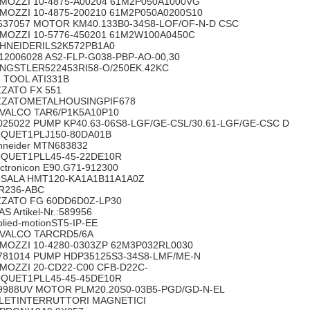
MOZZI 10-4875-A00204 61M2P050A1000VG
MOZZI 10-4875-200210 61M2P050A0200S10
637057 MOTOR KM40.133B0-34S8-LOF/OF-N-D CSC
MOZZI 10-5776-450201 61M2W100A0450C
HNEIDERILS2K572PB1A0
12006028 AS2-FLP-G038-PBP-AO-00,30
NGSTLER522453RI58-O/250EK.42KC
I TOOL ATI331B
ZZATO FX 551
ZZATOMETALHOUSINGPIF678
VALCO TAR6/P1K5A10P10
025022 PUMP KP40.63-06S8-LGF/GE-CSL/30.61-LGF/GE-CSC D
QUET1PLJ150-80DA01B
hneider MTN683832
QUET1PLL45-45-22DE10R
ectronicon E90.G71-912300
ISALA HMT120-KA1A1B11A1A0Z
R236-ABC
ZZATO FG 60DD6D0Z-LP30
AS Artikel-Nr.:589956
plied-motionST5-IP-EE
VALCO TARCRD5/6A
MOZZI 10-4280-0303ZP 62M3P032RL0030
781014 PUMP HDP35125S3-34S8-LMF/ME-N
MOZZI 20-CD22-C00 CFB-D22C-
QUET1PLL45-45-45DE10R
9988UV MOTOR PLM20.20S0-03B5-PGD/GD-N-EL
LETINTERRUTTORI MAGNETICI