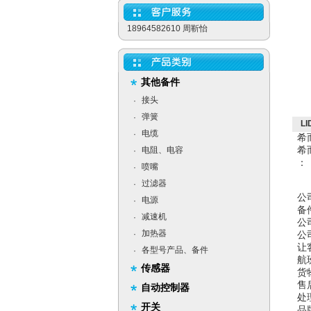
18964582610 周靳怡
其他备件
接头
·
弹簧
·
L
电缆
·
希
希
电阻、电容
·
：
喷嘴
·
过滤器
·
公
电源
·
备
减速机
·
公
加热器
·
公
让
各型号产品、备件
·
航
传感器
货
售
自动控制器
处
开关
品