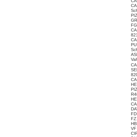
CA
CA
Sc
PI
GR
FG
CA
82
CA
PU
Sc
AS
Va
CA
SE
82
CA
HE
PI
R4
HE
CA
DA
FD
FZ
HB
VF
CI