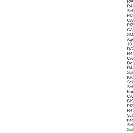
PA
R4
Sc
PI
CA
PI
CA
SM
Aq
10
DA
R4
CA
Do
R4
Sc
KR
Sc
Sc
Ba
CA
BI
PI
R4
Sc
ri
Sc
Sc