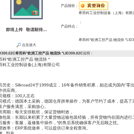
产品报价：
希而科工业控制设备（上海）有限
：
产品特点：
希而科*欧洲工控产品 物流快 *LID30
点击放大
ID300.02C希而科*欧洲工控产品 物流快 *LID300.02C
说明：
而科*欧洲工控产品 物流快 *
而科工业控制设备(上海)有限公司
司历史：Silkroad24于1999成立，16年备件销售积累，励志成为国内
件供应商。
司规模：100人左右
司模式：德国本土采购，德国仓库拼单操作，为客户节约了成本，提高了
客户服务满意，采购放心。
班周期：每天安排航班，保证货物时效，
物包装：长期以来积累了大量货物运输包装经验，所有货物均在国内进行
后服务：客服，返修集中操作，*的售后系统确保客户无后顾之忧。
理效率：ERP系统做单，可以提供订单全程查询。
牌 型号