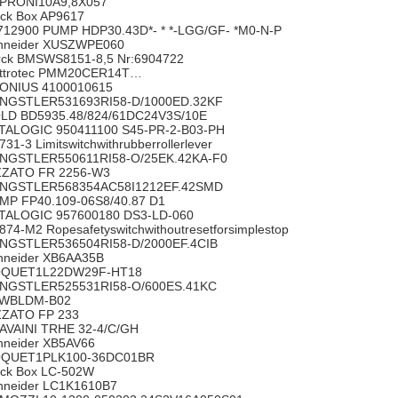
PRONI10A9,8X057
ack Box AP9617
712900 PUMP HDP30.43D*- * *-LGG/GF- *M0-N-P
hneider XUSZWPE060
rck BMSWS8151-8,5 Nr:6904722
ettrotec PMM20CER14T…
ONIUS 4100010615
NGSTLER531693RI58-D/1000ED.32KF
LD BD5935.48/824/61DC24V3S/10E
TALOGIC 950411100 S45-PR-2-B03-PH
731-3 Limitswitchwithrubberrollerlever
NGSTLER550611RI58-O/25EK.42KA-F0
ZZATO FR 2256-W3
NGSTLER568354AC58I1212EF.42SMD
MP FP40.109-06S8/40.87 D1
TALOGIC 957600180 DS3-LD-060
874-M2 Ropesafetyswitchwithoutresetforsimplestop
NGSTLER536504RI58-D/2000EF.4CIB
hneider XB6AA35B
QUET1L22DW29F-HT18
NGSTLER525531RI58-O/600ES.41KC
2WBLDM-B02
ZZATO FP 233
AVAINI TRHE 32-4/C/GH
hneider XB5AV66
QUET1PLK100-36DC01BR
ack Box LC-502W
hneider LC1K1610B7