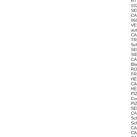
RT
10
S
CA
06
VE
au
CA
TR
Sc
SE
SI
CA
Bl
RO
FR
HE
CA
HE
PI
Co
PI
SE
CA
Sc
Sc
CA
CA