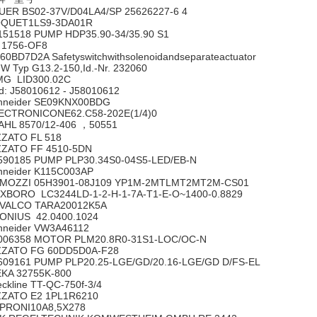
UER BS02-37V/D04LA4/SP 25626227-6 4
QUET1LS9-3DA01R
151518 PUMP HDP35.90-34/35.90 S1
 1756-OF8
60BD7D2A Safetyswitchwithsolenoidandseparateactuator
W Typ G13.2-150,Id.-Nr. 232060
G LID300.02C
d: J58010612 - J58010612
hneider SE09KNX00BDG
ECTRONICONE62.C58-202E(1/4)0
AHL 8570/12-406 ，50551
ZZATO FL 518
ZZATO FF 4510-5DN
590185 PUMP PLP30.34S0-04S5-LED/EB-N
hneider K115C003AP
MOZZI 05H3901-08J109 YP1M-2MTLMT2MT2M-CS01
XBORO LC3244LD-1-2-H-1-7A-T1-E-O~1400-0.8829
VALCO TARA20012K5A
ONIUS 42.0400.1024
hneider VW3A46112
006358 MOTOR PLM20.8R0-31S1-LOC/OC-N
ZZATO FG 60DD5D0A-F28
609161 PUMP PLP20.25-LGE/GD/20.16-LGE/GD D/FS-EL
KA 32755K-800
eckline TT-QC-750f-3/4
ZZATO E2 1PL1R6210
PRONI10A8,5X278