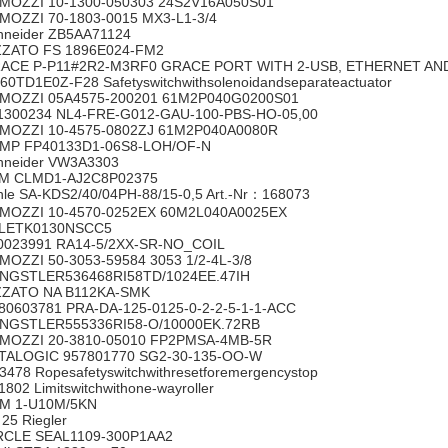
MOZZI 10-1300-050303 24S2V16A050S01
MOZZI 70-1803-0015 MX3-L1-3/4
hneider ZB5AA71124
ZZATO FS 1896E024-FM2
ACE P-P11#2R2-M3RF0 GRACE PORT WITH 2-USB, ETHERNET A
60TD1E0Z-F28 Safetyswitchwithsolenoidandseparateactuator
MOZZI 05A4575-200201 61M2P040G0200S01
1300234 NL4-FRE-G012-GAU-100-PBS-HO-05,00
MOZZI 10-4575-0802ZJ 61M2P040A0080R
MP FP40133D1-06S8-LOH/OF-N
hneider VW3A3303
M CLMD1-AJ2C8P02375
hle SA-KDS2/40/04PH-88/15-0,5 Art.-Nr：168073
MOZZI 10-4570-0252EX 60M2L040A0025EX
LETK0130NSCC5
0023991 RA14-5/2XX-SR-NO_COIL
MOZZI 50-3053-59584 3053 1/2-4L-3/8
NGSTLER536468RI58TD/1024EE.47IH
ZZATO NA B112KA-SMK
80603781 PRA-DA-125-0125-0-2-2-5-1-1-ACC
NGSTLER555336RI58-O/10000EK.72RB
MOZZI 20-3810-05010 FP2PMSA-4MB-5R
TALOGIC 957801770 SG2-30-135-OO-W
3478 Ropesafetyswitchwithresetforemergencystop
1802 Limitswitchwithone-wayroller
M 1-U10M/5KN
 25 Riegler
RCLE SEAL1109-300P1AA2