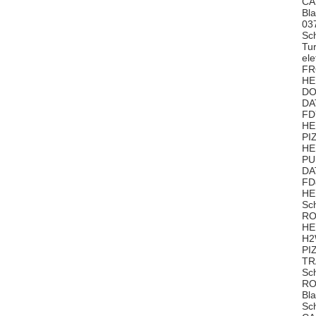
CA
Bl
03
Sc
Tu
el
FR
HE
DO
DA
FD
HE
PI
HE
PU
DA
FD
HE
Sc
RO
HE
H
PI
TR
Sc
RO
Bl
Sc