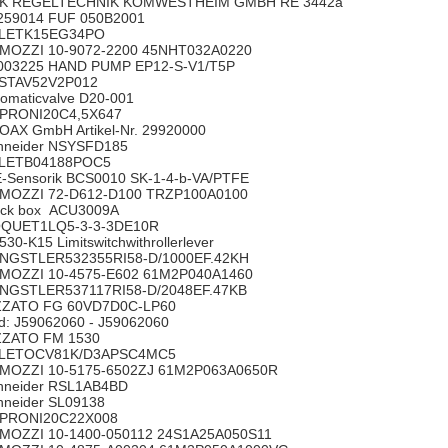
K REGELTECHNIK KOMWESTHEIM GMBH RE 3442a
259014 FUF 050B2001
ELETK15EG34PO
MOZZI 10-9072-2200 45NHT032A0220
003225 HAND PUMP EP12-S-V1/T5P
STAV52V2P012
tomaticvalve D20-001
PRONI20C4,5X647
OAX GmbH Artikel-Nr. 29920000
hneider NSYSFD185
LETB04188POC5
E-Sensorik BCS0010 SK-1-4-b-VA/PTFE
MOZZI 72-D612-D100 TRZP100A0100
ack box ACU3009A
QUET1LQ5-3-3-3DE10R
530-K15 Limitswitchwithrollerlever
NGSTLER532355RI58-D/1000EF.42KH
MOZZI 10-4575-E602 61M2P040A1460
NGSTLER537117RI58-D/2048EF.47KB
ZZATO FG 60VD7D0C-LP60
d: J59062060 - J59062060
ZZATO FM 1530
LETOCV81K/D3APSC4MC5
MOZZI 10-5175-6502ZJ 61M2P063A0650R
hneider RSL1AB4BD
hneider SL09138
PRONI20C22X008
MOZZI 10-1400-050112 24S1A25A050S11