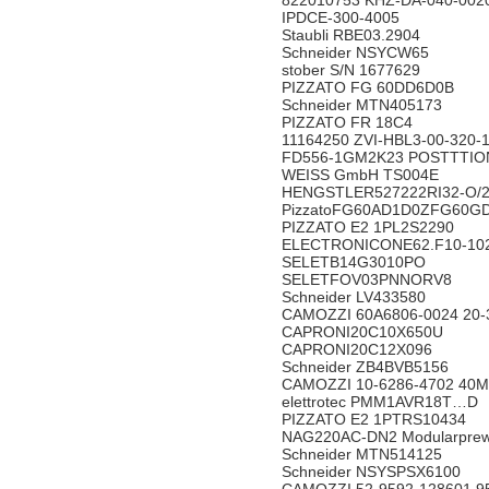
822010753 KHZ-DA-040-00
IPDCE-300-4005
Staubli RBE03.2904
Schneider NSYCW65
stober S/N 1677629
PIZZATO FG 60DD6D0B
Schneider MTN405173
PIZZATO FR 18C4
11164250 ZVI-HBL3-00-320
FD556-1GM2K23 POSTTTI
WEISS GmbH TS004E
HENGSTLER527222RI32-O
PizzatoFG60AD1D0ZFG60
PIZZATO E2 1PL2S2290
ELECTRONICONE62.F10-10
SELETB14G3010PO
SELETFOV03PNNORV8
Schneider LV433580
CAMOZZI 60A6806-0024 2
CAPRONI20C10X650U
CAPRONI20C12X096
Schneider ZB4BVB5156
CAMOZZI 10-6286-4702 4
elettrotec PMM1AVR18T…
PIZZATO E2 1PTRS10434
NAG220AC-DN2 Modularprewi
Schneider MTN514125
Schneider NSYSPSX6100