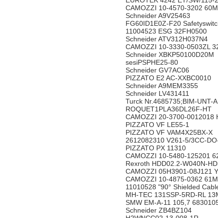
EUROTEK 4242 ET/SW/115-2
CAMOZZI 10-4570-3202 6
Schneider A9V25463
FG60ID1E0Z-F20 Safetyswitc
11004523 ESG 32FH0500
Schneider ATV312H037N4
CAMOZZI 10-3330-0503ZL
Schneider XBKP50100D20
sesiPSPHE25-80
Schneider GV7AC06
PIZZATO E2 AC-XXBC001
Schneider A9MEM3355
Schneider LV431411
Turck Nr.4685735;BIM-UNT
ROQUET1PLA36DL26F-H
CAMOZZI 20-3700-0012018
PIZZATO VF LE55-1
PIZZATO VF VAM4X25BX-
2612082310 V261-5/3CC-D
PIZZATO PX 11310
CAMOZZI 10-5480-125201 
Rexroth HDD02.2-W040N-HD
CAMOZZI 05H3901-08J12
CAMOZZI 10-4875-0362 6
11010528 "90° Shielded Ca
MH-TEC 131SSP-5RD-RL 1
SMW EM-A-11 105,7 6830
Schneider ZB4BZ104