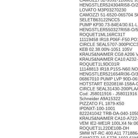
CAMOZZI 52-9592-128601 
HENGSTLER524304RI58-O
LOVATO M3P03270230
CAMOZZI 51-6520-065704 
SELETB63122NCC5
PUMP KP30.73-84E4/30.61-
HENGSTLER550327RI58-O
ROQUET1ML16RC31T
11119458 IR18.P06F-F50.
CIRCLE SEAL5707-300PI
KEB 02.38.00N-1051 105V
KRAUS&NAIMER CG8 A20
KRAUS&NAIMER CA10 A23
ROQUET1L9DC01R
11148813 IR18.P15S-N60.
HENGSTLER521654RI36-O
06867010 PUMP LVP 90D-
HOTSTART E02081W-158A
CIRCLE SEAL31430-200P
Cod: J58011916 - J580119
Schneider A9A15322
PIZZATO FL 1879-K50
IPDNXT-100-1001
822241042 TRB-DA-040-105
KRAUS&NAIMER CA10-A72
VEM IE2-WE1R 100LX4 Nr:
ROQUET1L22DE10B-DH
SMW NT-RC 400 A11 77188