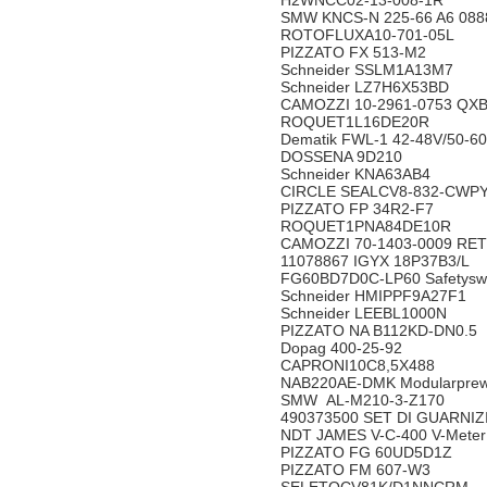
H2WNCC02-13-008-1R
SMW KNCS-N 225-66 A6 08
ROTOFLUXA10-701-05L
PIZZATO FX 513-M2
Schneider SSLM1A13M7
Schneider LZ7H6X53BD
CAMOZZI 10-2961-0753 Q
ROQUET1L16DE20R
Dematik FWL-1 42-48V/50-6
DOSSENA 9D210
Schneider KNA63AB4
CIRCLE SEALCV8-832-C
PIZZATO FP 34R2-F7
ROQUET1PNA84DE10R
CAMOZZI 70-1403-0009 RE
11078867 IGYX 18P37B3/L
FG60BD7D0C-LP60 Safetyswi
Schneider HMIPPF9A27F1
Schneider LEEBL1000N
PIZZATO NA B112KD-DN0.
Dopag 400-25-92
CAPRONI10C8,5X488
NAB220AE-DMK Modularprewi
SMW AL-M210-3-Z170
490373500 SET DI GUARNIZ
NDT JAMES V-C-400 V-Met
PIZZATO FG 60UD5D1Z
PIZZATO FM 607-W3