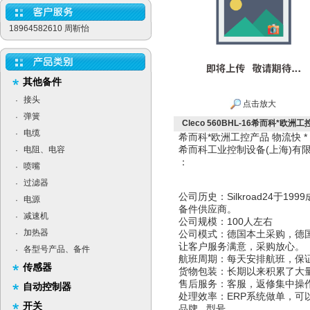
18964582610 周靳怡
其他备件
接头
·
点击放大
弹簧
·
Cleco 560BHL-16希而科*欧洲工控
电缆
·
希而科*欧洲工控产品 物流快 
希而科工业控制设备(上海)
电阻、电容
·
：
喷嘴
·
过滤器
·
公司历史：Silkroad24于
电源
·
备件供应商。
减速机
·
公司规模：100人左右
加热器
·
公司模式：德国本土采购，德
让客户服务满意，采购放心。
各型号产品、备件
·
航班周期：每天安排航班，保
传感器
货物包装：长期以来积累了大
售后服务：客服，返修集中操
自动控制器
处理效率：ERP系统做单，可
开关
品牌 型号