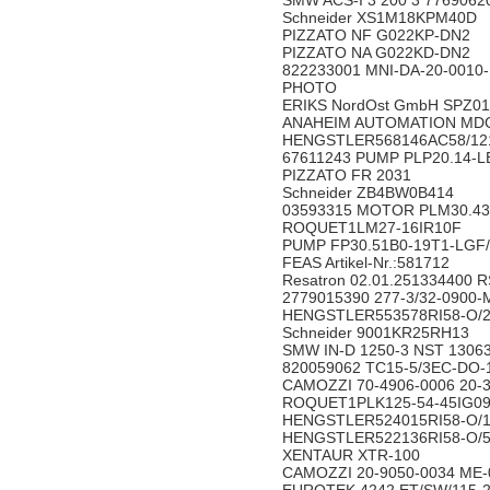
SMW ACS-I 3 200 3 77690
Schneider XS1M18KPM40
PIZZATO NF G022KP-DN2
PIZZATO NA G022KD-DN2
822233001 MNI-DA-20-0010
PHOTO
ERIKS NordOst GmbH SPZ
ANAHEIM AUTOMATION MD
HENGSTLER568146AC58/12
67611243 PUMP PLP20.14-L
PIZZATO FR 2031
Schneider ZB4BW0B414
03593315 MOTOR PLM30.
ROQUET1LM27-16IR10F
PUMP FP30.51B0-19T1-LG
FEAS Artikel-Nr.:581712
Resatron 02.01.251334400
2779015390 277-3/32-090
HENGSTLER553578RI58-O/
Schneider 9001KR25RH13
SMW IN-D 1250-3 NST 13
820059062 TC15-5/3EC-D
CAMOZZI 70-4906-0006 20
ROQUET1PLK125-54-45IG
HENGSTLER524015RI58-O/
HENGSTLER522136RI58-O
XENTAUR XTR-100
CAMOZZI 20-9050-0034 M