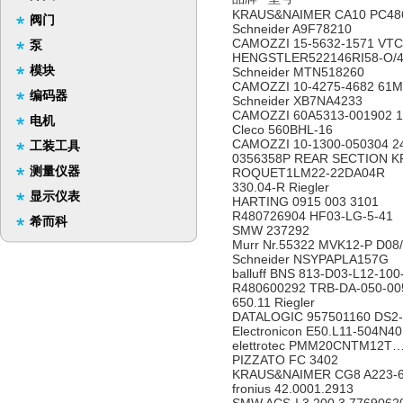
KRAUS&NAIMER CA10 PC4
阀门
Schneider A9F78210
CAMOZZI 15-5632-1571 V
泵
HENGSTLER522146RI58-O
模块
Schneider MTN518260
CAMOZZI 10-4275-4682 6
编码器
Schneider XB7NA4233
CAMOZZI 60A5313-001902
电机
Cleco 560BHL-16
CAMOZZI 10-1300-050304
工装工具
0356358P REAR SECTION K
测量仪器
ROQUET1LM22-22DA04R
330.04-R Riegler
显示仪表
HARTING 0915 003 3101
R480726904 HF03-LG-5-4
希而科
SMW 237292
Murr Nr.55322 MVK12-P D0
Schneider NSYPAPLA157G
balluff BNS 813-D03-L12-10
R480600292 TRB-DA-050-00
650.11 Riegler
DATALOGIC 957501160 DS2
Electronicon E50.L11-504N
elettrotec PMM20CNTM1
PIZZATO FC 3402
KRAUS&NAIMER CG8 A22
fronius 42.0001.2913