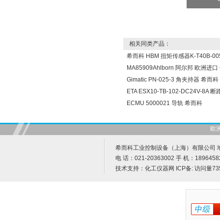
相关同类产品：
希而科 HBM 扭矩传感器K-T40B-005
MA85909Ahlborn 阿尔邦 欧洲进
Gimatic PN-025-3 角夹持器 希而科
ETA ESX10-TB-102-DC24V-8A
ECMU 5000021 导轨 希而科
欧
希而科工业控制设备（上海）有限公司 地址
电 话：021-20363002 手 机：1896458
技术支持：
化工仪器网
ICP备:
访问量73