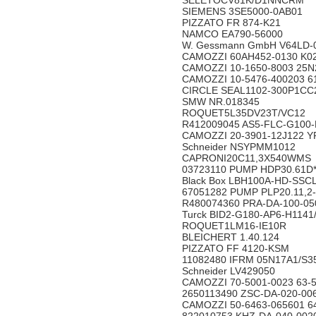
SELETOCV81K/D1NNCRM
SIEMENS 3SE5000-0AB01
PIZZATO FR 874-K21
NAMCO EA790-56000
W. Gessmann GmbH V64LD
CAMOZZI 60AH452-0130 K
CAMOZZI 10-1650-8003 2
CAMOZZI 10-5476-400203
CIRCLE SEAL1102-300P1
SMW NR.018345
ROQUET5L35DV23T/VC1
R412009045 AS5-FLC-G100
CAMOZZI 20-3901-12J122
Schneider NSYPMM1012
CAPRONI20C11,3X540WM
03723110 PUMP HDP30.61D
Black Box LBH100A-HD-SS
67051282 PUMP PLP20.11,2
R480074360 PRA-DA-100-05
Turck BID2-G180-AP6-H114
ROQUET1LM16-IE10R
BLEICHERT 1.40.124
PIZZATO FF 4120-KSM
11082480 IFRM 05N17A1/
Schneider LV429050
CAMOZZI 70-5001-0023 63
2650113490 ZSC-DA-020-0
CAMOZZI 50-6463-065601 6