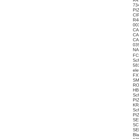
R4
73
PI
CI
R4
00
CA
CA
CA
03
NA
FC
Sc
58
el
FX
SM
RO
HB
Sc
PI
KR
Sc
PI
SE
SC
SE
Bl