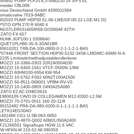
055892 PUMP PLP20.6,3-54B2/20.14 S/FS EL
hneider CBL008
onius Deutschland GmbH 4200011584
tomaticvalve 7019-9ABC
002020 PUMP HDP30.51-06-LME/GF/30.22-LGE-M1 D2
PSTO GPN 270 R 6040 4
NGSTLER531605RI58-D/2000AF.42TH
ZZATO FX 657
HUNK JGP100-1 0308640
QUET1PLH80-35-9-3DA01BR
80610201 TRB-DA-100-0800-0-2-1-1-2-1-BAS
707448 FRONT SECTION HDP30.51S2-34S8-LMD/MC-65M0-N-A
2235 Limitswitchwithadjustablerollerlever
MOZZI 10-3366-0303 32R2A050A030
MOZZI 15-5450-1561 VTCF-0500N-1/8M
MOZZI 60HM100-6954 KW-954
MOZZI 10-5762-F002 60N2T100A1500
MOZZI 50-8511-068001 VPBM-RV-VS
MOZZI 10-1400-0809 24N3A25A080
ZZATO E2 AC-DXBC0616
19800109 CAVO DI COLLEGAMEN M12-ED02-L2,5M
MOZZI 70-2701-0011 160-20-11/8
80152482 PRA-DA-080-0200-0-1-1-1-1-1-BAS
ELETK14EG30AO
1401480 CG1-U-SB-063-0050
MOZZI 10-4870-Q002 60M2L050A2400
F21266501 Signalhupe HGW 11 6 VAC
W HFKN-M 210-52 A8 090359