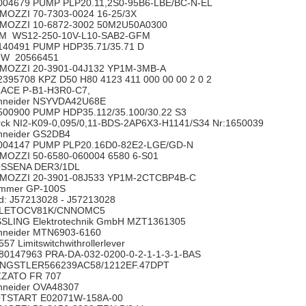
004679 PUMP PLP20.11,2S0-95B6-LBE/BC-N-EL
MOZZI 70-7303-0024 16-25/3X
MOZZI 10-6872-3002 50M2U50A0300
M WS12-250-10V-L10-SAB2-GFM
140491 PUMP HDP35.71/35.71 D
MW 20566451
MOZZI 20-3901-04J132 YP1M-3MB-A
2395708 KPZ D50 H80 4123 411 000 00 00 2 0 2
ACE P-B1-H3R0-C7,
hneider NSYVDA42U68E
500900 PUMP HDP35.112/35.100/30.22 S3
rck NI2-K09-0,095/0,11-BDS-2AP6X3-H1141/S34 Nr:1650039
hneider GS2DB4
004147 PUMP PLP20.16D0-82E2-LGE/GD-N
MOZZI 50-6580-060004 6580 6-S01
SSENA DER3/1DL
MOZZI 20-3901-08J533 YP1M-2CTCBP4B-C
mmer GP-100S
d: J57213028 - J57213028
LETOCV81K/CNNOMC5
SSLING Elektrotechnik GmbH MZT1361305
hneider MTN6903-6160
557 Limitswitchwithrollerlever
80147963 PRA-DA-032-0200-0-2-1-1-3-1-BAS
NGSTLER566239AC58/1212EF.47DPT
ZZATO FR 707
hneider OVA48307
TSTART E02071W-158A-00