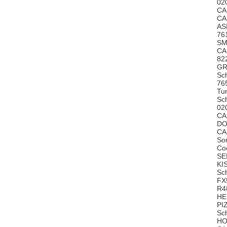
02
CA
CA
AS
76
S
CA
82
GR
Sc
76
Tu
Sc
02
CA
DO
CA
So
Co
SE
KI
Sc
FX
R4
HE
PI
Sc
HO