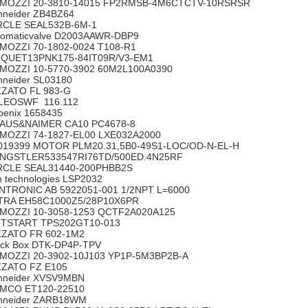
MOZZI 20-3810-14015 FP2RMSB-4M6CTCTV-10RSRSR
hneider ZB4BZ64
RCLE SEAL532B-6M-1
tomaticvalve D2003AAWR-DBP9
MOZZI 70-1802-0024 T108-R1
QUET13PNK175-84IT09R/V3-EM1
MOZZI 10-5770-3902 60M2L100A0390
hneider SL03180
ZZATO FL 983-G
LEOSWF 116.112
oenix 1658435
AUS&NAIMER CA10 PC4678-8
MOZZI 74-1827-EL00 LXE032A2000
019399 MOTOR PLM20.31,5B0-49S1-LOC/OD-N-EL-H
NGSTLER533547RI76TD/500ED.4N25RF
RCLE SEAL31440-200PHBB2S
m technologies LSP2032
NTRONIC AB 5922051-001 1/2NPT L=6000
TRA EH58C1000Z5/28P10X6PR
MOZZI 10-3058-1253 QCTF2A020A125
TSTART TPS202GT10-013
ZZATO FR 602-1M2
ack Box DTK-DP4P-TPV
MOZZI 20-3902-10J103 YP1P-5M3BP2B-A
ZZATO FZ E105
hneider XVSV9MBN
MCO ET120-22510
hneider ZARB18WM