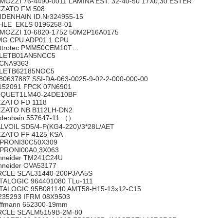
MOZZI 76-4490-0011 LAMINA EST. 32-40-50 17X0,30 ESTER
ZZATO FM 508
IDENHAIN ID.Nr324955-15
HLE EKLS 0196258-01
MOZZI 10-6820-1752 50M2P16A0175
G CPU ADP01.1 CPU
ettrotec PMM50CEM10T…
LETB01AN5NCC5
ECNA9363
LETB62185NOC5
80637887 SSI-DA-063-0025-9-02-2-000-000-00
152091 FPCK 07N6901
QUET1LM40-24DE10BF
ZZATO FD 1118
ZZATO NB B112LH-DN2
idenhain 557647-11 （）
LVOIL SD5/4-P(KG4-220)/3*28L/AET
ZZATO FF 4125-KSA
PRONI30C50X309
PRONI00A0,3X063
hneider TM241C24U
hneider OVA53177
RCLE SEAL31440-200PJAA5S
TALOGIC 964401080 TLu-111
TALOGIC 95B081140 AMT58-H15-13x12-C15
235293 IFRM 08X9503
ffmann 652300-19mm
RCLE SEALM5159B-2M-80