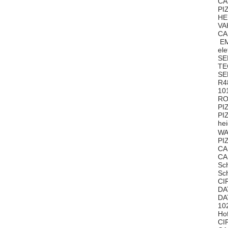
CA
PI
HE
VA
CA
EM
el
SE
T
SE
R4
10
RO
PI
PI
he
WA
PI
CA
CA
Sc
Sc
CI
DA
DA
10
Ho
CI