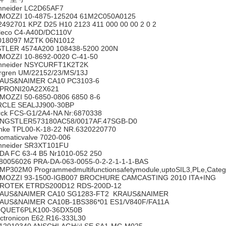
hneider LC2D65AF7
MOZZI 10-4875-125204 61M2C050A0125
2492701 KPZ D25 H10 2123 411 000 00 00 2 0 2
leco C4-A40D/DC110V
018097 MZTK 06N1012
STLER 4574A200 108438-5200 200N
MOZZI 10-8692-0020 C-41-50
hneider NSYCURFT1K2T2K
rgren UM/22152/23/MS/13J
AUS&NAIMER CA10 PC3103-6
PRONI20A22X621
MOZZI 50-6850-0806 6850 8-6
RCLE SEALJJ900-30BP
rck FCS-G1/2A4-NA Nr:6870338
NGSTLER573180AC58/0017AF.47SGB-D0
nke TPL00-K-18-22 NR.6320220770
tomaticvalve 7020-006
hneider SR3XT101FU
DA FC 63-4 B5 Nr1010-052 250
80056026 PRA-DA-063-0055-0-2-2-1-1-1-BAS
MP302M0 Programmedmultifunctionsafetymodule,uptoSIL3,PLe,Cat
MOZZI 93-1500-IGB007 BROCHURE CAMCASTING 2010 ITA+ING
ROTEK ETRDS200D12 RDS-200D-12
AUS&NAIMER CA10 SG1283-FT2 KRAUS&NAIMER
AUS&NAIMER CA10B-1BS386*01 ES1/V840F/FA11A
QUET6PLK100-36DX50B
ectronicon E62.R16-333L30