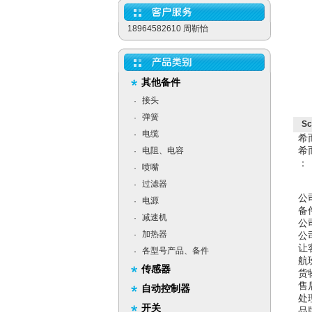
18964582610 周靳怡
其他备件
接头
·
弹簧
·
S
电缆
·
希
希
电阻、电容
·
：
喷嘴
·
过滤器
·
公
电源
·
备
减速机
·
公
加热器
·
公
让
各型号产品、备件
·
航
传感器
货
售
自动控制器
处
开关
品