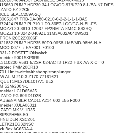
12010340 ANSCHLAGHüLSE SA1-MC-M025
415660 PUMP HDP30.34-LOG/OD-97/KP20.8-L/EA-N7 D/FS
ZZATO FZ 22C5
RCLE SEALC259A-2Q
80051847 TRB-DA-080-0210-0-2-2-1-1-1-BAS
372424 PUMP PLP10.1 D0-86E7-LGC/GC-N-EL-FS
MOZZI 20-3810-12037 FP2RMTA-8M4C-8S3RQ
MOZZI 10-3242-0409ZL 31M3A032A040WS01
PRONI20C22X006F
921832 PUMP HDP35.80D0-06S8-LME/MD-98H6-N-A
MCO-0077 ：EA7001-70100
331-2 POSTTTIONswitch
hneider 9001SKP6R9
13110200 V581-5/2SR-024AC-I3-1P22-HBX-AA-X-C-T0
ettrotec PMM20CR18
701 Limitswitchwithshortpistonplunger
W AL-M 210-3 Z170 77161621
QUET1ML27DE10T/V1-BE2
M S2M/200N-1
hneider LC1D65AJ5
ZZATO FG 60RD1D2B
AUS&NAIMER CAD11 A214-602 E55 F000
hneider XULA06011
ZZATO MK V11R35
SIPSPHE55-50
HNEIDER XSCZ01
LETK21EG32NSC
ack Box AC650A-4