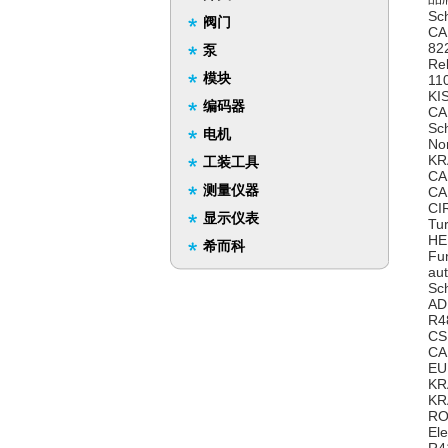
Sc
阀门
CA
82
泵
Re
模块
11
KI
编码器
CA
Sc
电机
No
KR
工装工具
CA
测量仪器
CA
CI
显示仪表
Tu
HE
希而科
Fu
au
Sc
AD
R4
CS
CA
EU
KR
KR
RO
El