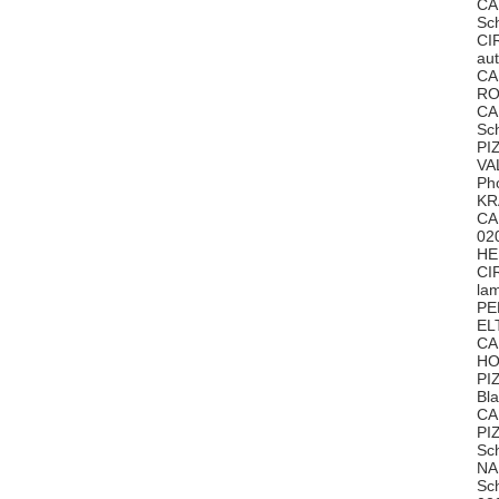
CA
Sc
CI
au
CA
RO
CA
Sc
PI
VA
Ph
KR
CA
02
HE
CI
la
PE
EL
CA
HO
PI
Bl
CA
PI
Sc
NA
Sc