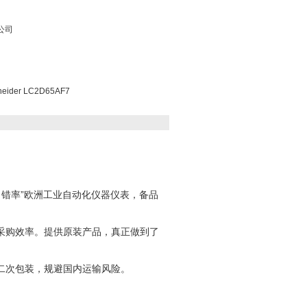
公司
der LC2D65AF7
“零出错率”欧洲工业自动化仪器仪表，备品
采购效率。提供原装产品，真正做到了
二次包装，规避国内运输风险。