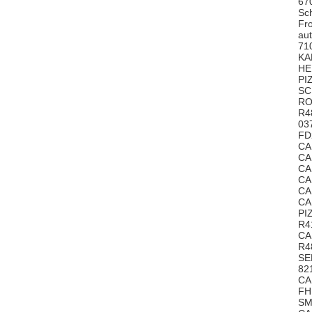
67
Sc
Fr
au
71
KA
HE
PI
SC
RO
R4
03
FD
CA
CA
CA
CA
CA
CA
PI
R4
CA
R4
S
82
CA
FH
SM