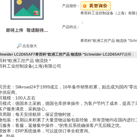
产品报价：
希而科工业控制设备（上海）有限
：
产品特点：
希而科*欧洲工控产品 物流快 *Schnei
点击放大
chneider LC2D65AF7希而科*欧洲工控产品 物流快 *Schneider LC2D65AF7
说明：
而科*欧洲工控产品 物流快 *
而科工业控制设备(上海)有限公司
司历史：Silkroad24于1999成立，16年备件销售积累，励志成为国内
件供应商。
司规模：100人左右
司模式：德国本土采购，德国仓库拼单操作，为客户节约了成本，提高了
客户服务满意，采购放心。
班周期：每天安排航班，保证货物时效，
物包装：长期以来积累了大量货物运输包装经验，所有货物均在国内进行
后服务：客服，返修集中操作，*的售后系统确保客户无后顾之忧。
理效率：ERP系统做单，可以提供订单全程查询。
牌 型号