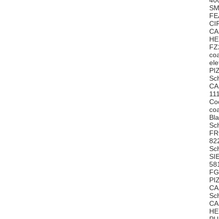
40
SM
FE
CI
CA
HE
FZ
co
el
PI
Sc
CA
11
Co
co
Bl
Sc
FR
82
Sc
SI
58
FG
PI
CA
Sc
CA
HE