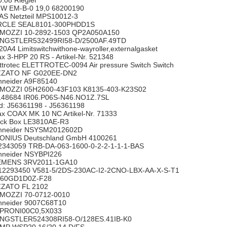
0.08 Riegler
W EM-B-0 19,0 68200190
AS Netzteil MPS10012-3
RCLE SEAL8101-300PHDD1S
MOZZI 10-2892-1503 QP2A050A150
NGSTLER532499RI58-D/2500AF.49TD
20A4 Limitswitchwithone-wayroller,externalgasket
ax 3-HPP 20 RS - Artikel-Nr. 521348
ettrotec ELETTROTEC-0094 Air pressure Switch Switch
ZZATO NF G020EE-DN2
hneider A9F85140
MOZZI 05H2600-43F103 K8135-403-K23S02
148684 IR06.P06S-N46.NO1Z.7SL
d: J56361198 - J56361198
ax COAX MK 10 NC Artikel-Nr. 71333
ack Box LE3810AE-R3
hneider NSYSM2012602D
ONIUS Deutschland GmbH 4100261
2343059 TRB-DA-063-1600-0-2-2-1-1-1-BAS
hneider NSYBPI226
EMENS 3RV2011-1GA10
12293450 V581-5/2DS-230AC-I2-2CNO-LBX-AA-X-S-T1
60GD1D0Z-F28
ZZATO FL 2102
MOZZI 70-0712-0010
hneider 9007C68T10
PRONI00C0,5X033
NGSTLER524308RI58-O/128ES.41IB-K0