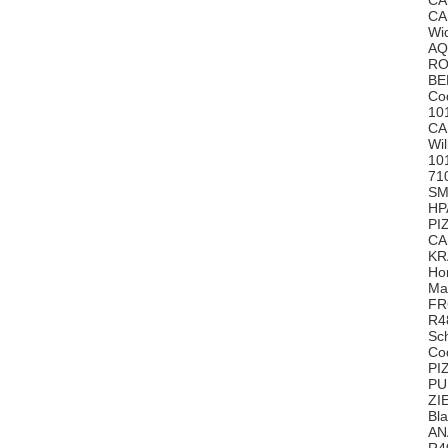
CA
CA
Wi
AQ
RO
BE
Co
10
CA
Wi
10
71
SM
HP
PI
CA
KR
Ho
Ma
FR
R4
Sc
Co
PI
PU
ZI
Bl
AN