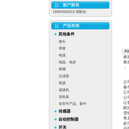
18964582610 周靳怡
其他备件
接头
·
弹簧
·
FU
电缆
·
希
希
电阻、电容
·
：
喷嘴
·
过滤器
·
公
电源
·
备
减速机
·
公
加热器
·
公
让
各型号产品、备件
·
航
传感器
货
售
自动控制器
处
开关
品