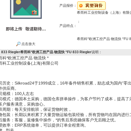
产品报价：
希而科工业控制设备（上海）有限
：
产品特点：
希而科*欧洲工控产品 物流快 *FU 833
点击放大
 833 Riegler希而科*欧洲工控产品 物流快 *FU 833 Riegler
说明：
而科*欧洲工控产品 物流快 *
而科工业控制设备(上海)有限公司
司历史：Silkroad24于1999成立，16年备件销售积累，励志成为国内
件供应商。
司规模：100人左右
司模式：德国本土采购，德国仓库拼单操作，为客户节约了成本，提高了
客户服务满意，采购放心。
班周期：每天安排航班，保证货物时效，
物包装：长期以来积累了大量货物运输包装经验，所有货物均在国内进行
后服务：客服，返修集中操作，*的售后系统确保客户无后顾之忧。
理效率：ERP系统做单，可以提供订单全程查询。
牌 型号