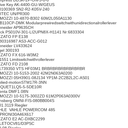
mpress DDSK-2F-ON-3-0-0
tive Key AK-4400-GU-W/GEUS
0100369 SN2-R2-K05V-240
ITEC UN/PR300
MOZZI 10-4870-B302 60M2L050A1130
B110CP-DMK Modularprewiredswitchwithunidirectionalrollerlever
hneider AP9635CH
rck PS010V-301-LI2UPN8X-H1141 Nr:6833304
ZZATO FP E138
80316987 AS3-ACC-G012
hneider LV433624
gel 300193
ZZATO FX 616-W3M2
1551 Limitswitchwithrollerlever
ZZATO FD 2108
1739350 VTS HF03M1 BRBRBRBRBRBRBRBR
MOZZI 10-5153-2002 42M2N063A0200
MOZZI 05H3901-08J134 YP1M-2C2B2L2C-AS01
plied-motionSTM17R-3NN
QUET1LQ5-5-5DE10R
venta DMF1.08N
MOZZI 10-5175-3002ZD 61M2P063A0300V
nsberg OMNI-FIS-080BB004S
01.3119 Riegler
HLE VAHLE POWERCOM 485
PRONI30A46X617
ZZATO E2 AC-DXBC2299
LETOCV81/D3PSC