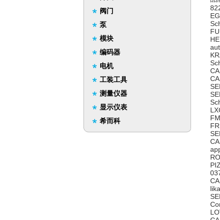
82
阀门
EG
Sc
泵
FU
模块
HE
au
编码器
KR
Sc
电机
CA
CA
工装工具
SE
测量仪器
SE
Sc
显示仪表
L
FM
希而科
FR
SE
CA
ap
RO
PI
03
CA
li
SE
Co
LO