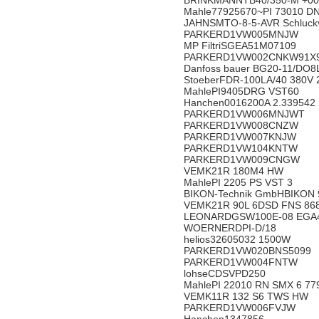
BRINKMANNTB40/350-M +00
Mahle77925670~PI 73010 D
JAHNSMTO-8-5-AVR Schluck
PARKERD1VW005MNJW
MP FiltriSGEA51M07109
PARKERD1VW002CNKW91X
Danfoss bauer BG20-11/DO8
StoeberFDR-100LA/40 380V 
MahlePI9405DRG VST60
Hanchen0016200A 2.339542
PARKERD1VW006MNJWT
PARKERD1VW008CNZW
PARKERD1VW007KNJW
PARKERD1VW104KNTW
PARKERD1VW009CNGW
VEMK21R 180M4 HW
MahlePI 2205 PS VST 3
BIKON-Technik GmbHBIKON 
VEMK21R 90L 6DSD FNS 868
LEONARDGSW100E-08 EGA40
WOERNERDPI-D/18
helios32605032 1500W
PARKERD1VW020BNS5099
PARKERD1VW004FNTW
lohseCDSVPD250
MahlePI 22010 RN SMX 6 77
VEMK11R 132 S6 TWS HW
PARKERD1VW006FVJW