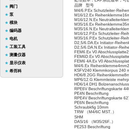
处理效率：ERP系统做单，可
品牌 型号
阀门
M4/6.P.Ex Schutzleiter-Rei
泵
M16/12.Ex Reihenklemme16
M16/12.N.Ex Neutralleiterk
模块
M35/16.Ex Reihenklemme35
M35/16.N.Ex Neutralleiter
编码器
M16/12.P.Ex Schutzleiter-R
M35/16.P.Ex Schutzleiter-R
电机
D2,5/6.DA.Ex Initiator-Reihe
工装工具
D2,5/6.DA.N.Ex Initiator-Rei
FEM6.Ex V0 Abschlussplatte2
测量仪器
FEM6D.Ex V0 Abschlussplatt
FEM6 4A.Ex V0 Abschlussplat
显示仪表
M4/6.Ex Reihenklemme4mm2
KSFV240 Klemmkorpus 240 m
希而科
HD6/8.2GG Reihenklemme8m
MP6/12.G Klemmleiste mehrp
HD6/14.DH1 Bolzenanschlus
RPE6V Beschriftungskarte 440
PE4N Beschriftung
RPE4V Beschriftungskarte 627
PE6N Beschriftung
Schraubkfig 10mm
TRW （M4/6C MST..）
SHM
DAS/16 （M35/26F..）
PE253 Beschriftung