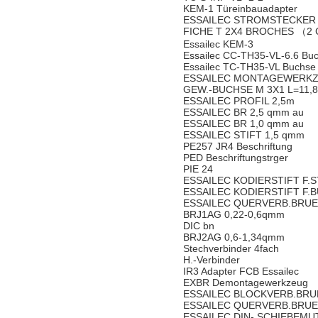
KEM-1 Türeinbauadapter
ESSAILEC STROMSTECKER
FICHE T 2X4 BROCHES （
Essailec KEM-3
Essailec CC-TH35-VL-6.6 Bu
Essailec TC-TH35-VL Buchse
ESSAILEC MONTAGEWERK
GEW.-BUCHSE M 3X1 L=11,
ESSAILEC PROFIL 2,5m
ESSAILEC BR 2,5 qmm au
ESSAILEC BR 1,0 qmm au
ESSAILEC STIFT 1,5 qmm
PE257 JR4 Beschriftung
PED Beschriftungstrger
PIE 24
ESSAILEC KODIERSTIFT F.S
ESSAILEC KODIERSTIFT F.B
ESSAILEC QUERVERB.BRUE
BRJ1AG 0,22-0,6qmm
DIC bn
BRJ2AG 0,6-1,34qmm
Stechverbinder 4fach
H.-Verbinder
IR3 Adapter FCB Essailec
EXBR Demontagewerkzeug
ESSAILEC BLOCKVERB.BRU
ESSAILEC QUERVERB.BRUE
ESSAILEC DIN- SCHIEBEMU