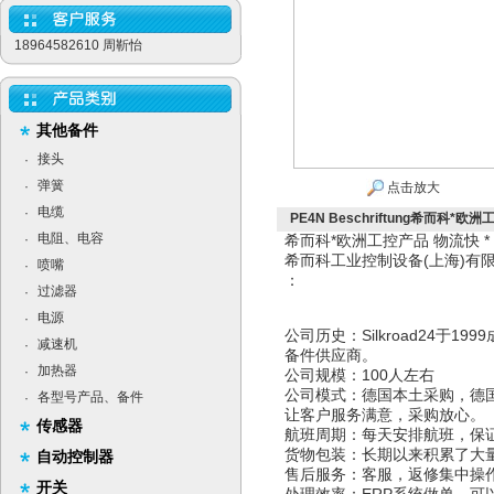
18964582610 周靳怡
其他备件
接头
·
弹簧
·
点击放大
电缆
·
PE4N Beschriftung希而科*欧洲工
电阻、电容
·
希而科*欧洲工控产品 物流快 
希而科工业控制设备(上海)
喷嘴
·
：
过滤器
·
电源
·
公司历史：Silkroad24于
减速机
·
备件供应商。
加热器
·
公司规模：100人左右
公司模式：德国本土采购，德
各型号产品、备件
·
让客户服务满意，采购放心。
传感器
航班周期：每天安排航班，保
货物包装：长期以来积累了大
自动控制器
售后服务：客服，返修集中操
开关