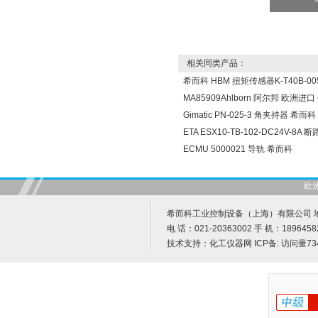
相关同类产品：
希而科 HBM 扭矩传感器K-T40B-005
MA85909Ahlborn 阿尔邦 欧洲进
Gimatic PN-025-3 角夹持器 希而科
ETA ESX10-TB-102-DC24V-8A
ECMU 5000021 导轨 希而科
欧
希而科工业控制设备（上海）有限公司 地址
电 话：021-20363002 手 机：1896458
技术支持：
化工仪器网
ICP备:
访问量73