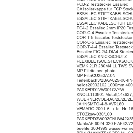
FCB-2 Teststecker Essailec
CA Isolierkappe für FCP Steck
ESSAILEC STIFTKABELSCHU
ESSAILEC STIFTKABELSCHU
ESSAILEC KABELSCHUH 10,
FC4-2 Essailec 2mm IP20 Tes
COR-C-4 Essailec Teststecke
COR-T-5 Essailec Teststecker
COR-C-5 Essailec Teststecke
COR-T-4-4 Essailec Teststeck
Essailec FIC-2/4-DIA4 Stecke
ESSAILEC KNICKSCHUTZ
FLEXIBLE ISOL.STECKSOC
VEMK 21R 280M4 LL TWS S
MP Filtrito see photo
MP FiltriCU250A10N
Tiefenbach3/2BAV-025-06-II
helios20902162 1000mm 400
PARKERD1VW001CVYW
KNOLL113801 Metall;14x637
WOERNERVOE-D/8/2L/2L/2L/2
JAHNSMTO-4-8-AVR180
VEMARG 200 L 6 （ Id. Nr. 
STOZksw-030/100
PARKERD3W002CNUW42X8
MahleAF 6024-020 F.AF42/7
buehler3004999 wasserwarne