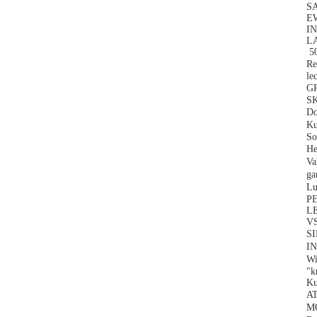
SA
EW
IN
L
5
R
le
G
SK
D
K
S
He
V
ga
L
PE
L
VS
S
I
W
"k
Ku
A
M