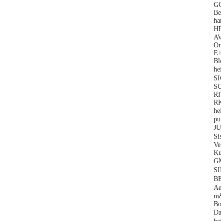
GO
Be
ha
H
AV
O
E
Bl
he
S
SC
RI
RK
he
pu
JU
Si
Ve
Ku
G
S
B
Ae
m&
Bo
D