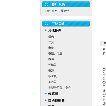
18964582610 周靳怡
其他备件
·
接头
·
弹簧
P
·
电缆
希
·
电阻、电容
希
：
·
喷嘴
·
过滤器
公
·
电源
备
·
减速机
公
·
加热器
公
了
·
各型号产品、备件
航
传感器
货
售
自动控制器
处