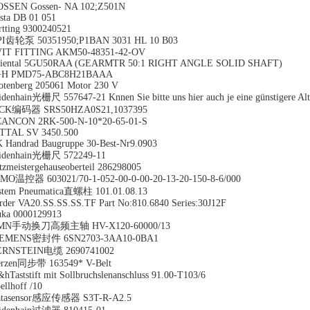
SSEN Gossen- NA 102;Z501N
sta DB 01 051
rtting 9300240521
PI齿轮泵 50351950;P1BAN 3031 HL 10 B03
IT FITTING AKM50-48351-42-OV
riental 5GU50RAA (GEARMTR 50:1 RIGHT ANGLE SOLID SHAFT)
+H PMD75-ABC8H21BAAA
otenberg 205061 Motor 230 V
idenhain光栅尺 557647-21 Knnen Sie bitte uns hier auch je eine günstigere Alte
ICK编码器 SRS50HZA0S21,1037395
ANCON 2RK-500-N-10*20-65-01-S
TTAL SV 3450.500
 Handrad Baugruppe 30-Best-Nr9.0903
idenhain光栅尺 572249-11
tzmeistergehauseoberteil 286298005
MO温控器 603021/70-1-052-00-0-00-20-13-20-150-8-6/000
stem Pneumatica直螺柱 101.01.08.13
rder VA20.SS.SS.SS.TF Part No:810.6840 Series:30J12F
ka 0000129913
MN手动换刀高频主轴 HV-X120-60000/13
IEMENS密封件 6SN2703-3AA10-0BA1
ERNSTEIN电缆 2690741002
rzen同步带 163549* V-Belt
hTaststift mit Sollbruchslenanschluss 91.00-T103/6
ellhoff /10
atasensor感应传感器 S3T-R-A2.5