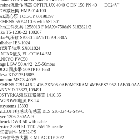
Krohne流量传感器 OPTIFLUX 4040 C DN 150 PN 40 DC24V"
TOS减压阀 HMP-014/100
peck离心泵 TOE/CY 60190397
EMENS 5SY4110-6 with 5ST301
ohm工件夹具 1258013 F MAX=750daN 5182821/2
ka T5-1230-22 100267
ydac气压缸 SB330-24A1/112A9-330A
ulhaber IE3-1024
eiff滚子轴承 SX011824
ENTAX镜头 FL-CC1614-5M
ANKYO PVC50
ngs LGW 50 A4/2 2.5-50mbar
OGGI同步带 50ATP10-1650
deva KD213516685
ompton MSC3-400/5
IEMENS CPU 416-2 416-2XN05-0AB0MCSRAM 4MB6ES7 952-1AB00-0AA
NNY D-75323,109491
OSTYRKA液压压紧装置 1410.35
AGPOWR电源 PS-24
atsystems 15393
ALLUFF电感式传感器 BES 516-324-G-S49-C
yer 1206-250AA-9
henck DWR-50 with cable
erster 2.899.51-1110 25M 15 needle
MC密封件 MB32-PS
TOS信号放大器 E-MI-AC-01F 20/2