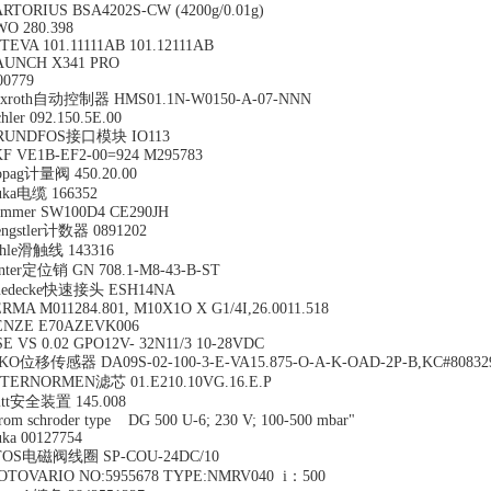
RTORIUS BSA4202S-CW (4200g/0.01g)
O 280.398
TEVA 101.11111AB 101.12111AB
AUNCH X341 PRO
00779
exroth自动控制器 HMS01.1N-W0150-A-07-NNN
chler 092.150.5E.00
RUNDFOS接口模块 IO113
F VE1B-EF2-00=924 M295783
opag计量阀 450.20.00
uka电缆 166352
ommer SW100D4 CE290JH
ngstler计数器 0891202
ahle滑触线 143316
nter定位销 GN 708.1-M8-43-B-ST
uedecke快速接头 ESH14NA
RMA M011284.801, M10X1O X G1/4I,26.0011.518
ENZE E70AZEVK006
E VS 0.02 GPO12V- 32N11/3 10-28VDC
IKO位移传感器 DA09S-02-100-3-E-VA15.875-O-A-K-OAD-2P-B,KC#80832
NTERNORMEN滤芯 01.E210.10VG.16.E.P
itt安全装置 145.008
rom schroder type DG 500 U-6; 230 V; 100-500 mbar"
ka 00127754
TOS电磁阀线圈 SP-COU-24DC/10
OTOVARIO NO:5955678 TYPE:NMRV040 i：500