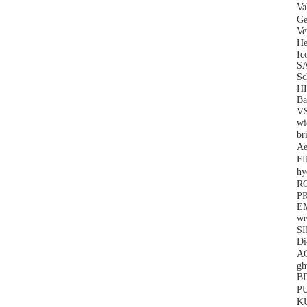
Va
Ge
Ve
He
Ic
SA
S
H
Ba
V
wi
br
Ae
F
h
R
P
EM
w
SI
D
A
gh
B
P
K