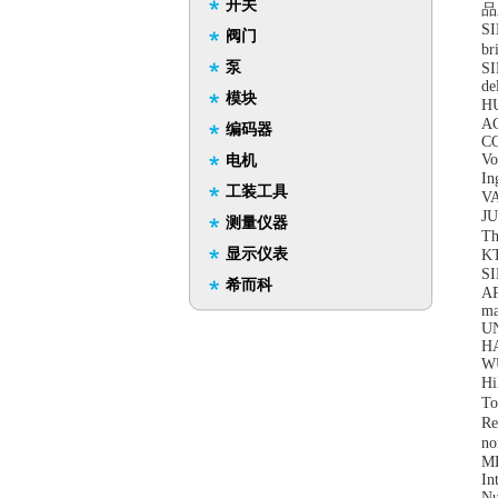
开关
品
S
阀门
b
泵
S
de
模块
H
AC
编码器
CO
Vo
电机
I
工装工具
VA
J
测量仪器
Th
显示仪表
KT
S
希而科
A
ma
UN
HA
WU
Hi
T
R
no
M
In
Nu