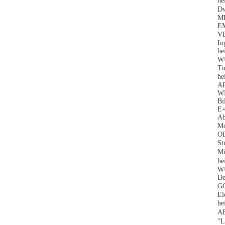
he
D
M
E
V
In
he
W
T
he
AR
W
Bi
E+
Ab
M
OD
St
M
he
W
De
G
El
he
A
"L