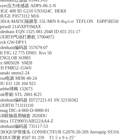
idenhain过滤器 810415-01
wyer压力传感器 ADPS-06-2-N
HGE 400 B5 G210 UN1024C HEK8
MUGE F0573112 M16
ERSA-MATIC隔膜泵 15L/MIN 8.4㎏/c㎡ TEFLON E6PP5B550
gersoll 2145XPTIMAX
idenhain EQN 1325.081-2048 ID 655 251-17
UERTH气动打磨机 57004072
urck GW-DPV1
idenhain编码器 557679-07
I FIG.12.775 DN65 Kvs 50
ENGLOR SO983
lz 6805028 SM28
H FMR52-11J4/0
anaki smms2-24
oxa电源 MDR-40-24
U 611 126 104 923
uebbe球阀 132673
ink带刷 STL 2001-K25
idenhain编码器 ID727221-01 SN:32156582
UERTH 713111110
mag DIC-4-060-D-0000-01
GB联轴器用轴套 2020DU
ektra 1TZ90031AB522AA4-Z
idenhain编码器 735117-53
EROQUIP管接头 CONNECTEUR G2070-20-20S Aeroquip SS316
EDUC弹簧 8507 01 259 T1 5 x 9 x 25"