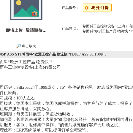
产品报价：
希而科工业控制设备（上海）有
产品特点：
希而科*欧洲工控产品 物流快 *PD0
点击放大
D05P-ASS-STT希而科*欧洲工控产品 物流快 *PD05P-ASS-STT
说明：
而科*欧洲工控产品 物流快 *
而科工业控制设备(上海)有限公司
司历史：Silkroad24于1999成立，16年备件销售积累，励志成为国内
件供应商。
司规模：100人左右
司模式：德国本土采购，德国仓库拼单操作，为客户节约了成本，提高了
让客户服务满意，采购放心。
班周期：每天安排航班，保证货物时效，
物包装：长期以来积累了大量货物运输包装经验，所有货物均在国内进行
后服务：客服，返修集中操作，*的售后系统确保客户无后顾之忧。
理效率：ERP系统做单，可以提供订单全程查询。