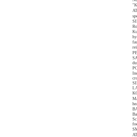
"
A
s
SI
R
Ku
h
fa
r
P
S
du
P
In
cr
S
LA
K
M
he
B
Ba
Sc
fo
S
A