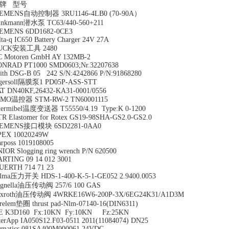
牌 型号
IEMENS自动控制器 3RU1146-4LB0 (70-90A）
rinkmann潜水泵 TC63/440-560+211
IEMENS 6DD1682-0CE3
lta-q IC650 Battery Charger 24V 27A
UCK安装工具 2480
 Motoren GmbH AY 132MB-2
NRAD PT1000 SMD0603;Nr.32207638
ith DSG-B 05 242 S/N:4242866 P/N:91868280
ngersoll隔膜泵1 PD05P-ASS-STT
T DN40KF,26432-KA31-0001/0556
UMO温控器 STM-RW-2 TN60001115
ermibel温度变送器 T55550/4.19 Type:K 0-1200
R Elastomer for Rotex GS19-98SHA-GS2.0-GS2.0
IEMENS接口模块 6SD2281-0AA0
PEX 10020249W
rposs 1019108005
IOR Slogging ring wrench P/N 620500
RTING 09 14 012 3001
ERTH 714 71 23
lma压力开关 HDS-1-400-K-5-1-GE052 2.9400.0053
ognella油压传动阀 257/6 100 GAS
exroth油压传动阀 4WRKE16W6-200P-3X/6EG24K31/A1D3M
relem垫圈 thrust pad-Nlm-07140-16(DIN6311)
E K3D160 Fx:10KN Fy:10KN Fz:25KN
terApp IA050S12.F03-0511 2011(11084074) DN25
matics 081SA400M000061 24VDC