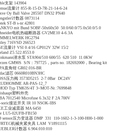
hle支架 143904
mue流量计 855-R-15-D-7R-21-14-6-24
xve Oy Ball Valve 285507 DN32 PN40
ngstler计数器 0873114
otek ST-B s-nr:42801
NKYO mit Bund SOBF-50x60x50 50.0/60.0/75.0x50.0/5.0
chneider电机热磁断路器 GV2ME10 4-6.3A
IMMELWERK HG2794
iley 716VSD 266523
SE流量计 VSI 0.4/16 GP012V 32W 15/2
eland Z5.522.8553.0
inkmann潜水泵 STA904/510 600/55 620 510 11.0KW
rzen GM90S S/N：797725，parts no. 182692000，Bearing kit
IPA直角钳 GR02.016-BR
ydac滤芯 0660R010BN3HC
OSS压力阀 3573D5215 2-7.0Bar DC24V
RUDHOMME AR-PAS-12_7
OD Typ TM63S/4T 3~MOT-Nr.:7699848
eishaupt塑料外壳
BA 7012540 Microfuse 6.3x32 F 2A 700V
i-soric接近开关 IR 10 NSOK-IBS
CE工业减震器 MA 6450
v LU5-02UFB-FB150
D sensor压力变送器 DMP 331 110-1602-1-3-100-H00-1-000
URTEC机械夹紧夹具 LAM V18911115
UEBLER计数器 6.904.010.010