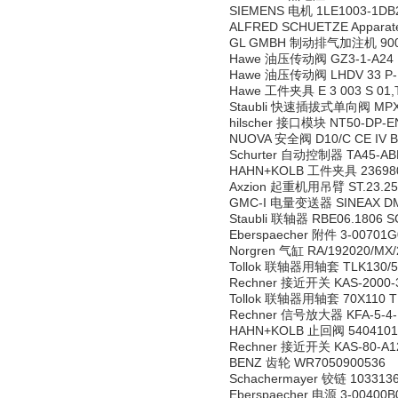
SIEMENS 电机 1LE1003-1DB
ALFRED SCHUETZE Apparat
GL GMBH 制动排气加注机 900
Hawe 油压传动阀 GZ3-1-A24
Hawe 油压传动阀 LHDV 33 P-1
Hawe 工件夹具 E 3 003 S 01,T.
Staubli 快速插拔式单向阀 MPX1
hilscher 接口模块 NT50-DP-E
NUOVA 安全阀 D10/C CE IV Bras
Schurter 自动控制器 TA45-A
HAHN+KOLB 工件夹具 23698
Axzion 起重机用吊臂 ST.23.25.
GMC-I 电量变送器 SINEAX D
Staubli 联轴器 RBE06.1806
Eberspaecher 附件 3-00701G
Norgren 气缸 RA/192020/MX/
Tollok 联轴器用轴套 TLK130/5
Rechner 接近开关 KAS-2000-3
Tollok 联轴器用轴套 70X110 T
Rechner 信号放大器 KFA-5-4-
HAHN+KOLB 止回阀 5404101
Rechner 接近开关 KAS-80-A12
BENZ 齿轮 WR7050900536
Schachermayer 铰链 103313
Eberspaecher 电源 3-00400B