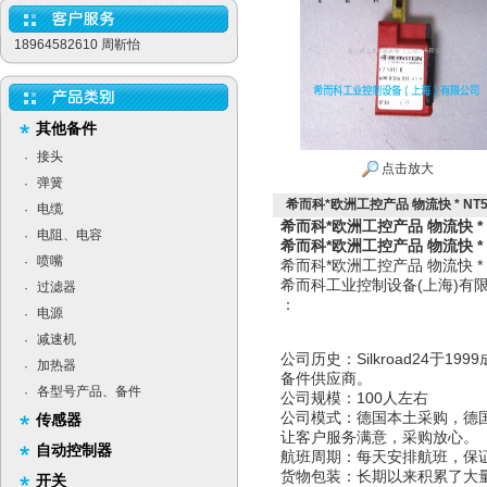
18964582610 周靳怡
其他备件
接头
·
点击放大
弹簧
·
希而科*欧洲工控产品 物流快 * NT50
电缆
·
希而科*欧洲工控产品 物流快 * N
电阻、电容
·
希而科*欧洲工控产品 物流快 * N
喷嘴
·
希而科*欧洲工控产品 物流快 
希而科工业控制设备(上海)
过滤器
·
：
电源
·
减速机
·
公司历史：Silkroad24于
加热器
·
备件供应商。
各型号产品、备件
·
公司规模：100人左右
公司模式：德国本土采购，德
传感器
让客户服务满意，采购放心。
自动控制器
航班周期：每天安排航班，保
货物包装：长期以来积累了大
开关