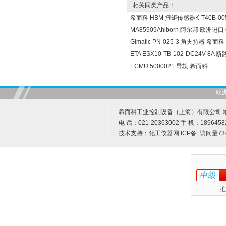
相关同类产品：
希而科 HBM 扭矩传感器K-T40B-005
MA85909Ahlborn 阿尔邦 欧洲进
Gimatic PN-025-3 角夹持器 希而科
ETA ESX10-TB-102-DC24V-8A
ECMU 5000021 导轨 希而科
欧
希而科工业控制设备（上海）有限公司 地址
电 话：021-20363002 手 机：1896458
技术支持：
化工仪器网
ICP备:
访问量73
推