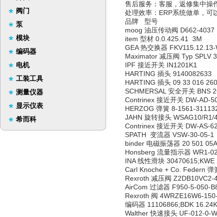
售后服务：客服，返修集中操
阀门
处理效率：ERP系统做单，可
品牌 型号
泵
moog 油压传动阀 D662-4037
模块
item 型材 0.0.425.41 3M
GEA 热交换器 FKV115.12.13
编码器
Maximator 减压阀 Typ SPLV 3 A
电机
IPF 接近开关 IN1201K1
HARTING 插头 9140082633
工装工具
HARTING 插头 09 33 016 26
SCHMERSAL 安全开关 BNS 26
测量仪器
Contrinex 接近开关 DW-AD-50
显示仪表
HERZOG 弹簧 8-1561-31113
JAHN 旋转接头 WSAG10/R1/4
希而科
Contrinex 接近开关 DW-AS-6
SPATH 变流器 VSW-30-05-1
binder 电磁振荡器 20 501 05A
Honsberg 流量指示器 WR1-0
INA 线性滑块 30470615;KWE 
Carl Knoche + Co. Federn 
Rexroth 减压阀 Z2DB10VC2-4
AirCom 过滤器 F950-5-050-B
Rexroth 阀 4WRZE16W6-150
编码器 11106866;BDK 16.24K
Walther 快速接头 UF-012-0-W