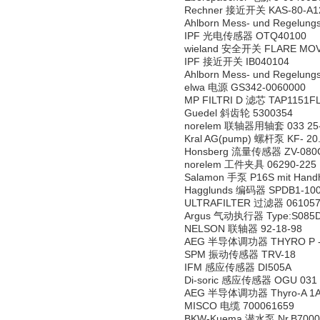
Rechner 接近开关 KAS-80-A12
Ahlborn Mess- und Regel
IPF 光电传感器 OTQ40100
wieland 安全开关 FLARE MOV
IPF 接近开关 IB040104
Ahlborn Mess- und Regel
elwa 电源 GS342-0060000
MP FILTRI D 滤芯 TAP1151F
Guedel 斜齿轮 5300354
norelem 联轴器用轴套 033 25
Kral AG(pump) 螺杆泵 KF- 20
Honsberg 流量传感器 ZV-080
norelem 工件夹具 06290-225
Salamon 手泵 P16S mit Hand
Hagglunds 编码器 SPDB1-100
ULTRAFILTER 过滤器 061057 F
Argus 气动执行器 Type:S085
NELSON 联轴器 92-18-98
AEG 半导体调功器 THYRO P -1
SPM 振动传感器 TRV-18
IFM 感应传感器 DI505A
Di-soric 感应传感器 OGU 031 
AEG 半导体调功器 Thyro-A 1A 
MISCO 电缆 700061659
BKW-Kuema 潜水泵 Nr.B7000