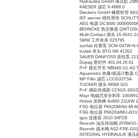
Hydraulika GmbH 液压缸 ZBM 
KAESER 滤芯 9.4888.0
Dieckers GmbH 橡胶软管 6810
IEF werner 线性滑块 SCHLITT
AEG 电源 DC3000 30000000
BEHNCKE 热交换器 QWT100-
Multi-Contact 插头 15.0641-2
SMW 工件夹具 029795
sunfab 柱塞泵 SCM-047W-N-I
Icotek 夹头 BTG NR.41352
SAUER DANFOSS 齿轮泵 211.
Dopag 密封件 401.04.20.01
P+F 接近开关 NBN40-U1-A2-T A
Aquametro 热量/低温计数器 CALE
MP Filtri 滤芯 LCCG33TSA
TUCKER 接头 M068 015
P+F 感应传感器 CCN15-30GS6
Mayr 电磁式安全刹车 100/891.01
Hotset 加热棒 8x800 2316W 
FSG 电位器 PK620MIIId-48 A
FSG 电位器 PK620d/MU-i01V,
igus 连接器 2610.34PZB
Rexroth 油压传动阀 2FRM10-3
Rexroth 疏水阀 AS2-FRE-G014
INTEGRAL HYDRAULIK 液压缸 1