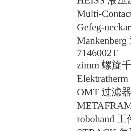
HEISS 液压缸 
Multi-Conta
Gefeg-neck
Mankenberg 
7146002T
zimm 螺旋千
Elektrath
OMT 过滤器 
METAFRAM 
robohand 