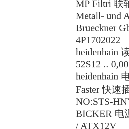
MP Filtri 
Metall- und 
Brueckner 
4P1702022
heidenhain
52S12 .. 0,0
heidenhain 
Faster 快
NO:STS-HN
BICKER 电源 
/ ATX12V