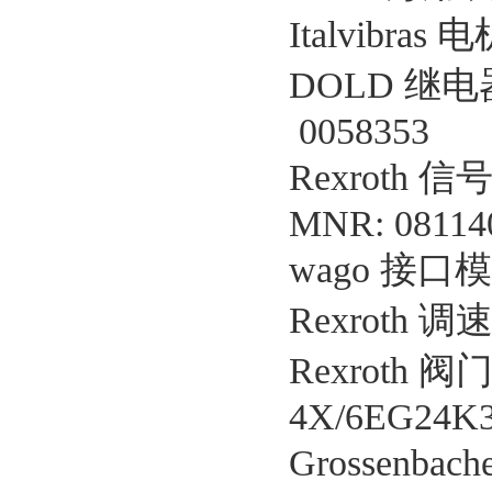
Italvibras 
DOLD 继电器 
0058353
Rexroth 信
MNR: 08114
wago 接口模块
Rexroth 调速
Rexroth 阀门
4X/6EG24K
Grossenbac