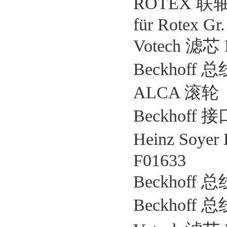
ROTEX 联轴器
für Rotex Gr.
Votech 滤芯
Beckhoff 
ALCA 滚轮 
Beckhoff 
Heinz Soyer
F01633
Beckhoff 
Beckhoff 