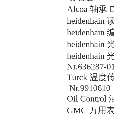
Alcoa 轴承 
heidenhain
heidenhain
heidenhain
heidenha
Nr.636287-0
Turck 温度传
Nr.9910610
Oil Contr
GMC 万用表 A