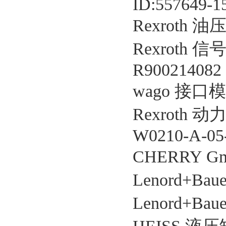
ID:557649-1
Rexroth 油
Rexroth 信
R900214082
wago 接口模块
Rexroth 动力
W0210-A-0
CHERRY G
Lenord+Ba
Lenord+Ba