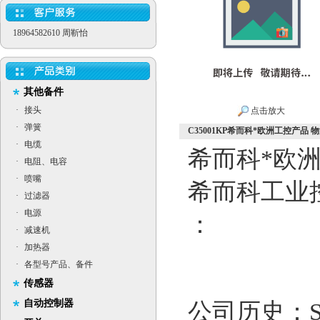
18964582610 周靳怡
其他备件
·
接头
点击放大
·
弹簧
C35001KP希而科*欧洲工控产品 物流快
·
电缆
希而科*欧
·
电阻、电容
·
喷嘴
希而科工业
·
过滤器
·
电源
：
·
减速机
·
加热器
·
各型号产品、备件
传感器
自动控制器
公司历史：Si