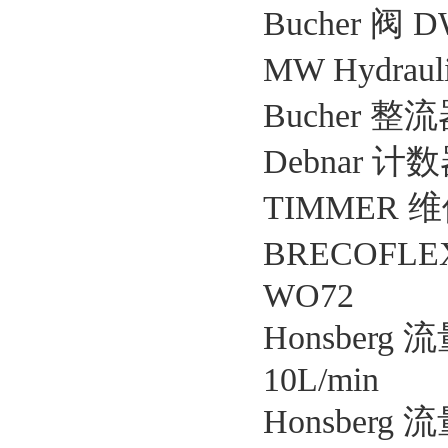
Bucher 阀 D
MW Hydrau
Bucher 整流
Debnar 计数器
TIMMER 维修
BRECOFLEX
WO72
Honsberg 
10L/min
Honsberg