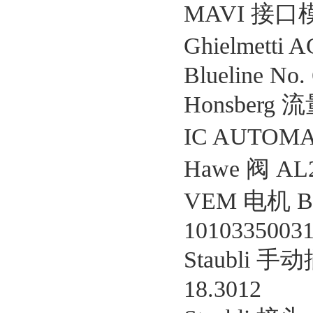
MAVI 接口模
Ghielmetti
Blueline No.
Honsberg
IC AUTOMA
Hawe 阀 AL2
VEM 电机 B2
1010335003
Staubli 手
18.3012