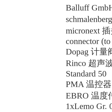
Balluff G
schmalenber
micronext 插头
connector (t
Dopag 计量阀 
Rinco 超声波
Standard 50
PMA 温控器 9
EBRO 温度传感
1xLemo Gr. 