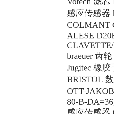
Votech 滤芯 
感应传感器 FAD
COLMANT C
ALESE D20
CLAVETTE/
braeuer 齿轮
Jugitec 橡胶
BRISTOL 
OTT-JAKOB 
80-B-DA=36
感应传感器 CF