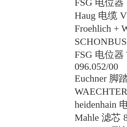
FSG 电位器 PW
Haug 电缆 VK
Froehlich +
SCHONBUS
FSG 电位器 T
096.052/00
Euchner 脚踏
WAECHTER 
heidenhain 
Mahle 滤芯 