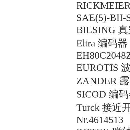
RICKMEIER
SAE(5)-BII-
BILSING 真
Eltra 编码器
EH80C2048Z
EUROTIS 
ZANDER 露
SICOD 编码器 
Turck 接近开
Nr.4614513