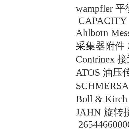
wampfler 
CAPACITY 
Ahlborn Mes
采集器附件 ZA
Contrinex
ATOS 油压传动
SCHMERSA
Boll & Kir
JAHN 旋转接
2654466000