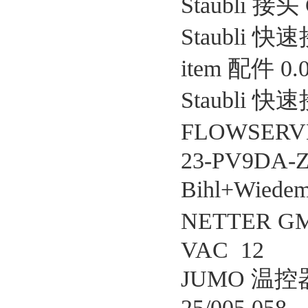
Staubli 接头 
Staubli 快速
item 配件 0.0
Staubli 快速
FLOWSERV
23-PV9DA-
Bihl+Wied
NETTER
VAC 12
JUMO 温控器 7
25/005.058