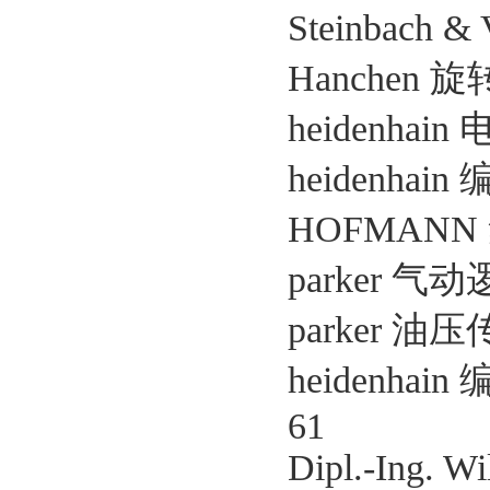
Steinbach 
Hanchen 旋
heidenhain 
heidenhain
HOFMANN 
parker 气动
parker 油压
heidenhain
61
Dipl.-Ing. 