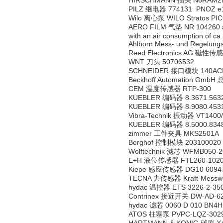
HIRSCHMANN 插头 N6RAM2M2
PILZ 继电器 774131 PNOZ e1v
Wilo 离心泵 WILO Stratos PICO
AERO FILM 气垫 NR 104260 aircu
with an air consumption of ca
Ahlborn Mess- und Regelu
Reed Electronics AG 磁性传感
WNT 刀头 50706532
SCHNEIDER 接口模块 140ACI
Beckhoff Automation Gmb
CEM 温度传感器 RTP-300
KUEBLER 编码器 8.3671.5632
KUEBLER 编码器 8.9080.4531
Vibra-Technik 振动器 VT1400/
KUEBLER 编码器 8.5000.8348
zimmer 工件夹具 MKS2501A
Berghof 控制模块 203100020
Wolftechnik 滤芯 WFMB050-2
E+H 液位传感器 FTL260-102
Kiepe 感应传感器 DG10 60947
TECNA 力传感器 Kraft-Messwe
hydac 温控器 ETS 3226-2-35
Contrinex 接近开关 DW-AD-6
hydac 滤芯 0060 D 010 BN4
ATOS 柱塞泵 PVPC-LQZ-302