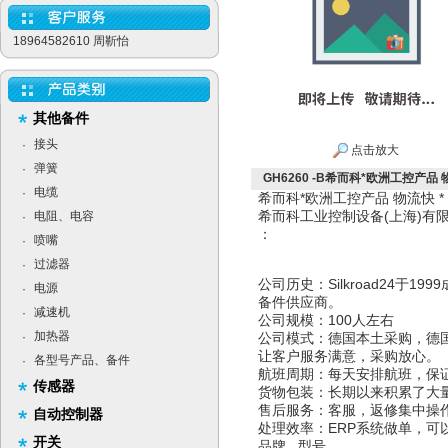
18964582610 周靳怡
其他备件
接头
·
点击放大
弹簧
·
GH6260 -B希而科*欧洲工控产品 物流
电缆
·
希而科*欧洲工控产品 物流快 
希而科工业控制设备(上海)
电阻、电容
·
：
喷嘴
·
过滤器
·
公司历史：Silkroad24于
电源
·
备件供应商。
减速机
·
公司规模：100人左右
加热器
·
公司模式：德国本土采购，德
让客户服务满意，采购放心。
各型号产品、备件
·
航班周期：每天安排航班，保
传感器
货物包装：长期以来积累了大
售后服务：客服，返修集中操
自动控制器
处理效率：ERP系统做单，可
开关
品牌 型号