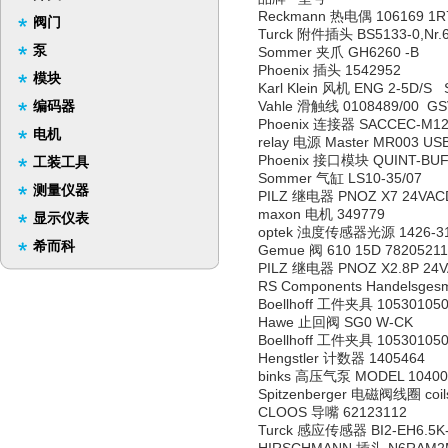
Reckmann 热电偶 106169 1R
阀门
Turck 附件插头 BS5133-0,Nr.
泵
Sommer 夹爪 GH6260 -B
Phoenix 插头 1542952
模块
Karl Klein 风机 ENG 2-5D/S 
编码器
Vahle 滑触线 0108489/00 GSV 8
Phoenix 连接器 SACCEC-M12M
电机
relay 电源 Master MR003 US
Phoenix 接口模块 QUINT-BUFF
工装工具
Sommer 气缸 LS10-35/07
测量仪器
PILZ 继电器 PNOZ X7 24VACD
maxon 电机 349779
显示仪表
optek 浊度传感器光源 1426-31
希而科
Gemue 阀 610 15D 7820521
PILZ 继电器 PNOZ X2.8P 24VA
RS Components Handelsgesm.
Boellhoff 工件夹具 10530105
Hawe 止回阀 SG0 W-CK
Boellhoff 工件夹具 10530105
Hengstler 计数器 1405464
binks 高压气泵 MODEL 104009
Spitzenberger 电磁阀线圈 coils B
CLOOS 导嘴 62123112
Turck 感应传感器 BI2-EH6.5K-