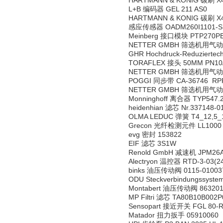
HARTMANN & KONIG 碳刷 X4
L+B 编码器 GEL 211 AS0
HARTMANN & KONIG 碳刷 X4
感应传感器 OADM260I1101-S
Meinberg 接口模块 PTP270P
NETTER GMBH 筛选机用气动振
GHR Hochdruck-Reduzierte
TORAFLEX 接头 50MM PN10
NETTER GMBH 筛选机用气动振荡器
POGGI 同步带 CA-36746 RPP 2
NETTER GMBH 筛选机用气动振荡器
Monninghoff 离合器 TYP547.2
heidenhian 滤芯 Nr.337148-
OLMA LEDUC 弹簧 T4_12,5
Grecon 光纤检测元件 LL1000
evg 密封 153822
EIF 滤芯 3S1W
Renold GmbH 减速机 JPM26A/0
Alectryon 温控器 RTD-3-03(
binks 油压传动阀 0115-01003
ODU Steckverbindungssyste
Montabert 油压传动阀 863201
MP Filtri 滤芯 TA80B10B002P
Sensopart 接近开关 FGL 80-
Matador 扭力扳手 05910060