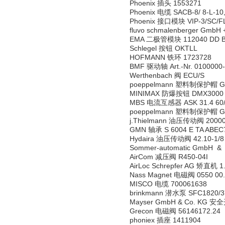
Phoenix 插头 1553271
Phoenix 电缆 SACB-8/ 8-L-1
Phoenix 接口模块 VIP-3/SC/F
fluvo schmalenberger Gmb
EMA 二极管模块 112040 DD B6U
Schlegel 按钮 OKTLL
HOFMANN 铁环 1723728
BMF 驱动轴 Art.-Nr. 0100000
Werthenbach 阀 ECU/S
poeppelmann 塑料制保护帽 GPN
MINIMAX 防爆按钮 DMX3000 
MBS 电流互感器 ASK 31.4 60/1A
poeppelmann 塑料制保护帽 GPN
j.Thielmann 油压传动阀 2000
GMN 轴承 S 6004 E TA ABEC
Hydaira 油压传动阀 42.10-1/8
Sommer-automatic GmbH &
AirCom 减压阀 R450-04I
AirLoc Schrepfer AG 矫直机 1
Nass Magnet 电磁阀 0550 00.
MISCO 电缆 700061638
brinkmann 潜水泵 SFC1820/
Mayser GmbH & Co. KG 安全
Grecon 电磁阀 56146172.24 Ma
phoniex 插座 1411904