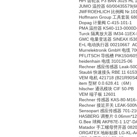
HPI 齿轮泵 P3 BAN 3025 HL 
JUMO 温控器 60/00435579(602
JWFROEHLICH 比例阀 Nr.10
Hoffmann Group 工具套装 68
Dopag 计量阀 C-415-101-1
PMA 温控器 KS40-113-0000D
Turck 隔离放大器 IM34-11EX-I
GMC 电量变送器 SINEAX I538
E+L 电动执行器 00210667 AG
Murrelektronik GmbH 电缆 70
PFLITSCH 导线槽 PIK150/60
heidenhain 电缆 310125-06
Rechner 感应传感器 Leak-500
Staubli 快速接头 RBE 11 6153
VEM 电机 421718 (B21R90S4
item 型材 0.0.628.41（6M）
hilscher 通讯模块 CIF 50-PB
VEM 端子板 12601
Rechner 传感器 KAS-80-M16-
Rechner 接近开关 LEAK-500N
Sensopart 感应传感器 701-210
HASBERG 调整片 0.06mm*12
G.Bee 球阀 AKP87E-1 1/2"-D
Matador 手工螺母劈开器 0820
ORGATEX 地标贴膜 LG-KL-A4