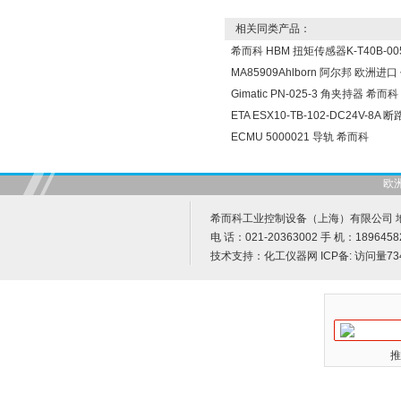
相关同类产品：
希而科 HBM 扭矩传感器K-T40B-005
MA85909Ahlborn 阿尔邦 欧洲进
Gimatic PN-025-3 角夹持器 希而科
ETA ESX10-TB-102-DC24V-8A
ECMU 5000021 导轨 希而科
欧
希而科工业控制设备（上海）有限公司 地址
电 话：021-20363002 手 机：1896458
技术支持：
化工仪器网
ICP备:
访问量73
推