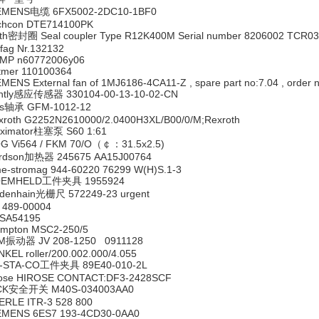
EMENS电缆 6FX5002-2DC10-1BF0
chcon DTE714100PK
ith密封圈 Seal coupler Type R12K400M Serial number 8206002 TCR0
fag Nr.132132
MP n60772006y06
ttmer 110100364
EMENS External fan of 1MJ6186-4CA11-Z , spare part no:7.04 , orde
ntly感应传感器 330104-00-13-10-02-CN
us轴承 GFM-1012-12
xroth G2252N2610000/2.0400H3XL/B00/0/M;Rexroth
ximator柱塞泵 S60 1:61
G Vi564 / FKM 70/O（￠：31.5x2.5)
rdson加热器 245675 AA15J00764
me-stromag 944-60220 76299 W(H)S.1-3
EMHELD工件夹具 1955924
idenhain光栅尺 572249-23 urgent
 489-00004
SA54195
ompton MSC2-250/5
M振动器 JV 208-1250 0911128
NKEL roller/200.002.000/4.055
-STA-CO工件夹具 89E40-010-2L
rose HIROSE CONTACT:DF3-2428SCF
CK安全开关 M40S-034003AA0
ERLE ITR-3 528 800
EMENS 6ES7 193-4CD30-0AA0