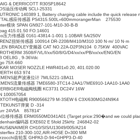
AIG & DERRICOTT R30SP18642
OS油压传动阀 SCLI-25331
TRONIC 140389 1, Battery charging cable include the quick release n
TTAL感应传感器 PS4315.500L=600mmorangerMan 275530
nter模块 SPAN GN927-101-M10-30-B-B
pag 415.01.50 FO.14601
co压力传感器 0161-43814-1-001 1-10BAR 5A/250V
RENZ扭矩传感器 100914 DR-2208/M410/M310 100 N·m/ 10 N·m
LEN BRADLEY变频器 CAT NO.22A-D2P3N104 0.75KW 400VAC
ROTHERM 3508/F/VL/I/xx/50/8/G/D4/xx/xx/PB/xx/xx/ENG/EN
B OEL8G , 9-36Vdc
go 75X-660
KAR MOSER NOZZLE HWR401x0.20, 401.020.00
ERTH 653 974
EMENS超声波液位计 7ML5221-1BA11
EMENS流量传感器 7ME6580-3TC14-2AA1/7ME6910-1AA10-1AA0
ERBIGER电磁阀线圈 KC3731 DC24V 16W
N 100057054
XTOTH电磁阀 R900566279 M-3SEW 6 C3X/630MG24N9K4
TEKUNST弹簧 D -314
urr 24V5A 857814"
s位移传感器 ERM0550MD341A01 (Target price:290�and we could place
idenhain编码器 EXE602 E 5fold 25kHz 246842-02
AUS&NAIMER CH10/SIS/U13049/005/A214
sterflex 210-300-102,AIR-HOSE D=300 MM
rzocchi齿轮泵 GHPA3-D-94+GHPP3-D-40