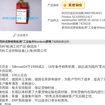
产品报价：
ROSS油压传动阀 W6076E4915
Fronius SC4200012417
weidmueller WPDB 35-16/16 1-1/
产品特点：
Nordson胶阀 7425018
希而科优势销售欧洲*工业备件Nordso
点击放大
而科优势销售欧洲*工业备件Nordson胶阀 7425018
说明：
而科*欧洲工控产品 物流快 *
而科工业控制设备(上海)有限公司
司历史：Silkroad24于1999成立，16年备件销售积累，励志成为国内
件供应商。
司规模：100人左右
司模式：德国本土采购，德国仓库拼单操作，为客户节约了成本，提高了
客户服务满意，采购放心。
班周期：每天安排航班，保证货物时效，
物包装：长期以来积累了大量货物运输包装经验，所有货物均在国内进行
后服务：客服，返修集中操作，*的售后系统确保客户无后顾之忧。
理效率：ERP系统做单，可以提供订单全程查询。
牌 型号