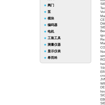
SI
阀门
Te
泵
Vo
Ma
模块
CE
Di
编码器
SI
Be
电机
ig
工装工具
Re
Ma
测量仪器
CO
显示仪表
No
si
希而科
RO
he
TR
ER
cr
JV
WI
DE
hi
SI
EB
SI