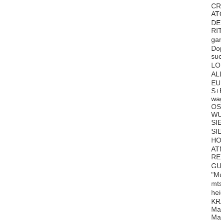
CR
AT
DEU
RI
ga
Do
su
LO
AL
EU
S+
wa
OS
WU
SI
SI
HO
AT
RE
GU
"M
mt
he
KR
Ma
Ma