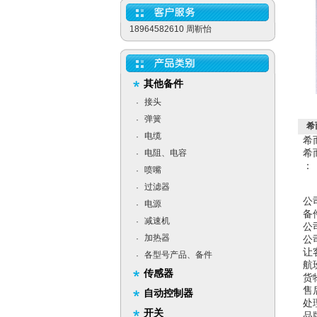
18964582610 周靳怡
其他备件
接头
·
弹簧
·
希
电缆
·
希
希
电阻、电容
·
：
喷嘴
·
过滤器
·
公
电源
·
备
减速机
·
公
加热器
·
公
让
各型号产品、备件
·
航
传感器
货
售
自动控制器
处
开关
品