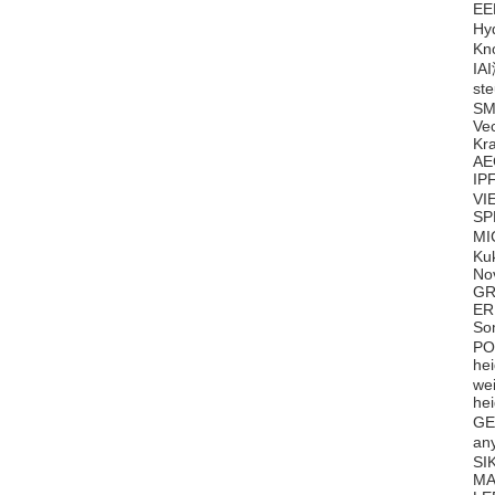
EE
Hy
Kn
IA
st
SM
Ve
Kr
AE
IP
VI
S
MI
Ku
No
GR
ER
So
PO
he
we
he
GE
an
SI
MA