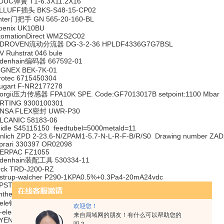
DUC弹簧 T1-6.3X11.2X16
LLUFF插头 BKS-S48-15-CP02
nter门把手 GN 565-20-160-BL
oenix UK10BU
tomationDirect WMZS2C02
DROVEN流动分流器 DG-3-2-36 HPLDF4336G7G7BSL
V Ruhstrat 046 bule
idenhain编码器 667592-01
GNEX BEK-7K-01
rotec 6715450304
ugart F-NR2177278
orgii压力传感器 FPA10K SPE. Code:GF7013017B setpoint:1100 Mbar
RTING 9300100301
NSA FLEX密封 UWR-P30
LCANIC 58183-06
eidle S45115150 feedtubel=5000metald=11
inlich ZPD 2-23.6-N/ZPAM1-5.7-N-L-R-F-B/R/S0 Drawing number ZA
prari 330397 OR02098
ERPAC FZ1055
idenhain装配工具 530334-11
rck TRD-J200-RZ
lstrup-walcher P290-1KPA0.5%+0.3Pa4-20mA24vdc
PSTO塑料帽 GPN737 G3/4
ntheimer NLO25/3VZM/Z33/X83，pls see the pic
sele铜制管接头 VT2640-0812
欢迎您！
-electronic CEW58M-00029/4096 11-27V
来自局域网的朋友！有什么可以帮助您的
YENCE DT-M512