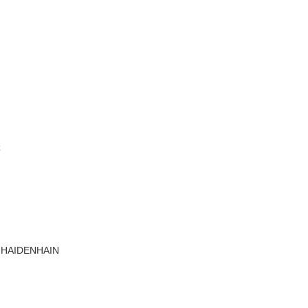
z
G HAIDENHAIN