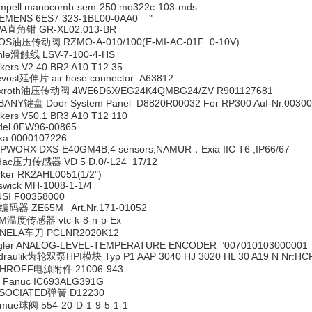
mpell manocomb-sem-250 mo322c-103-mds
IEMENS 6ES7 323-1BL00-0AA0 "
PA直角钳 GR-XL02.013-BR
OS油压传动阀 RZMO-A-010/100(E-MI-AC-01F 0-10V)
hle滑触线 LSV-7-100-4-HS
nkers V2 40 BR2 A10 T12 35
evost延伸片 air hose connector A63812
xroth油压传动阀 4WE6D6X/EG24K4QMBG24/ZV R901127681
BANY键盘 Door System Panel D8820R00032 For RP300 Auf-Nr.0030044
nkers V50.1 BR3 A10 T12 110
del 0FW96-00865
ka 0000107226
PWORX DXS-E40GM4B,4 sensors,NAMUR，Exia IIC T6 ,IP66/67
dac压力传感器 VD 5 D.0/-L24 17/12
rker RK2AHL0051(1/2")
swick MH-1008-1-1/4
USI F00358000
编码器 ZE65M Art.Nr.171-01052
M温度传感器 vtc-k-8-n-p-Ex
NELA车刀 PCLNR2020K12
gler ANALOG-LEVEL-TEMPERATURE ENCODER ’007010103000001 
draulik齿轮双泵HPI模块 Typ P1 AAP 3040 HJ 3020 HL 30 A19 N Nr:HCP
HROFF电源附件 21006-943
 Fanuc IC693ALG391G
SOCIATED弹簧 D12230
mue球阀 554-20-D-1-9-5-1-1