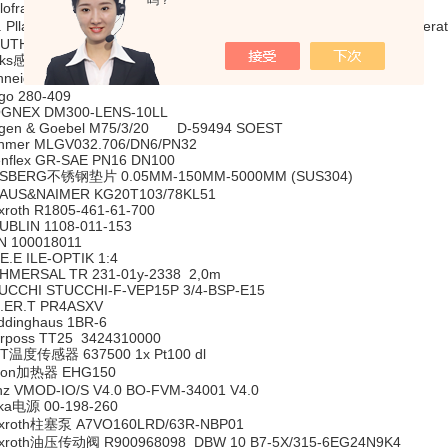
吗？
llofram滤芯 51FR 962-173-200
P. Pllath - Labor-Technologie实验室用沸石 Siedesteinchen A - für prperati
UTHCO F10590,D8-314-310-190
nks感应传感器 192720
hneider继电器 RXM2AB2BD
go 280-409
GNEX DM300-LENS-10LL
gen & Goebel M75/3/20 D-59494 SOEST
hmer MLGV032.706/DN6/PN32
enflex GR-SAE PN16 DN100
SBERG不锈钢垫片 0.05MM-150MM-5000MM (SUS304)
AUS&NAIMER KG20T103/78KL51
xroth R1805-461-61-700
UBLIN 1108-011-153
N 100018011
.E.E ILE-OPTIK 1:4
HMERSAL TR 231-01y-2338 2,0m
UCCHI STUCCHI-F-VEP15P 3/4-BSP-E15
.ER.T PR4ASXV
ddinghaus 1BR-6
rposs TT25 3424310000
T温度传感器 637500 1x Pt100 dl
don加热器 EHG150
nz VMOD-IO/S V4.0 BO-FVM-34001 V4.0
ka电源 00-198-260
xroth柱塞泵 A7VO160LRD/63R-NBP01
xroth油压传动阀 R900968098 DBW 10 B7-5X/315-6EG24N9K4