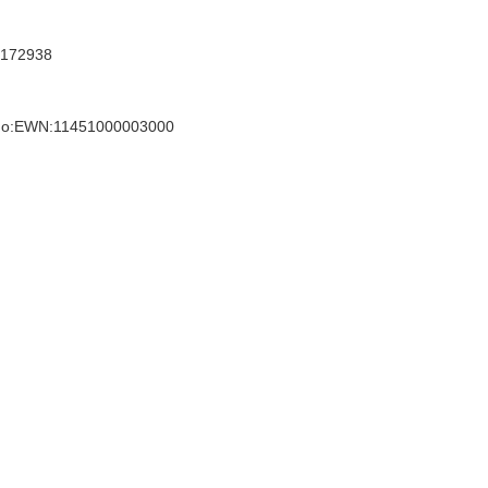
3172938
r no:EWN:11451000003000