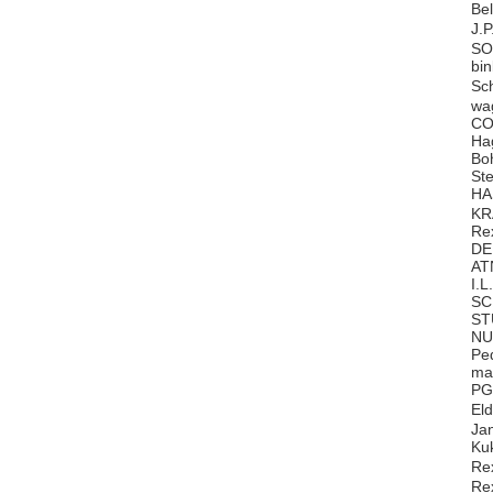
Be
J.
SO
bi
Sc
wa
CO
Ha
Bo
St
HA
KR
Re
DE
AT
I.L
SC
ST
NU
Pe
ma
PG
El
Ja
Ku
Re
Re