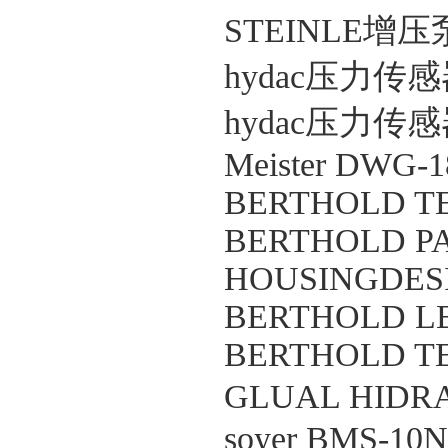
STEINLE增压泵
hydac压力传感器 
hydac压力传感器 
Meister DWG-18
BERTHOLD TE
BERTHOLD PAR
HOUSINGDESIG
BERTHOLD LB4
BERTHOLD TE
GLUAL HIDR
soyer BMS-10