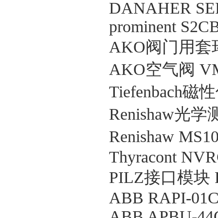
DANAHER SER
prominent S2
AKO阀门用套环 
AKO空气阀 VMC
Tiefenbach
Renishaw光
Renishaw MS
Thyracont NV
PILZ接口模块 P
ABB RAPI-01
ABB APBU-44