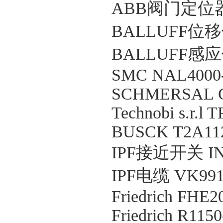
ABB阀门定位器 V18
BALLUFF位移传
BALLUFF感应传感
SMC NAL4000
SCHMERSAL G15
Technobi s.r.l
BUSCK T2A11
IPF接近开关 IN
IPF电缆 VK991
Friedrich FHE2
Friedrich R1150