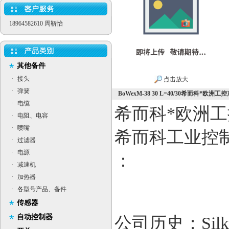
18964582610 周靳怡
其他备件
·
接头
点击放大
·
弹簧
BoWexM-38 30 L=40/30希而科*欧洲工控产品
·
电缆
希而科*欧洲工
·
电阻、电容
·
喷嘴
希而科工业控
·
过滤器
·
电源
：
·
减速机
·
加热器
·
各型号产品、备件
传感器
自动控制器
公司历史：Sil