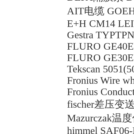
AIT电缆 GOEH
E+H CM14 LEI
Gestra TYPTP
FLURO GE40E
FLURO GE30E
Tekscan 5051(5
Fronius Wire w
Fronius Conduc
fischer差压变
Mazurczak温度
himmel SAF06