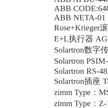
ABB CODE:640
ABB NETA-01
Rose+Krieger
E+L执行器 AG269
Solartron数字传
Solartron PS
Solartron RS-
Solartron插座 T
zimm Type：MSZ
zimm Type：Z-1