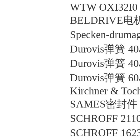
WTW OXI32I0
BELDRIVE电机 
Specken-dru
Durovis弹簧 40/
Durovis弹簧 40/
Durovis弹簧 60/
Kirchner & Toc
SAMES密封件 J
SCHROFF 211018
SCHROFF 16230