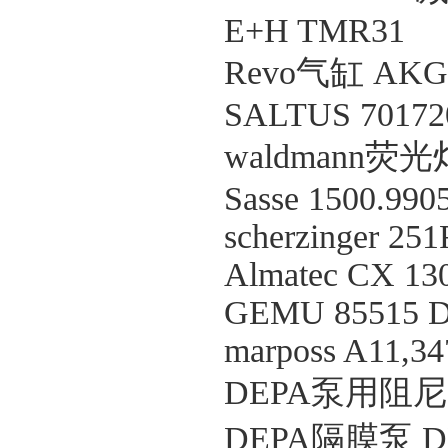
E+H TMR31
Revo气缸 AKG
SALTUS 70172
waldmann荧光灯 
Sasse 1500.990
scherzinger 2
Almatec CX 13
GEMU 85515 D 
marposs A11,3
DEPA泵用阻尼器
DEPA隔膜泵 DH