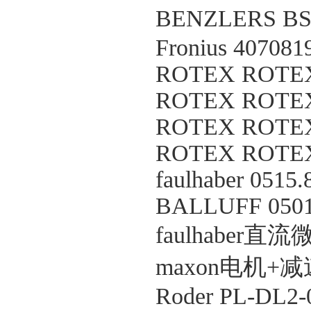
BENZLERS BS71
Fronius 407081
ROTEX ROTEX 
ROTEX ROTEX
ROTEX ROTEX
ROTEX ROTEX
faulhaber 0515.
BALLUFF 0501
faulhaber直流微
maxon电机+减速机 
Roder PL-DL2