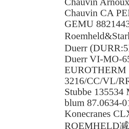
Chauvin Arno
Chauvin CA PE
GEMU 882144
Roemheld&Sta
Duerr (DURR:5
Duerr VI-MO-
EUROTHERM
3216/CC/VL/
Stubbe 13553
blum 87.0634-
Konecranes C
ROEMHELD减压