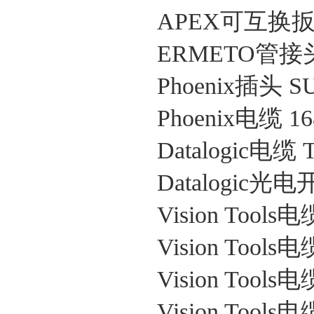
APEX可互换扳手
ERMETO管接头 
Phoenix插头 S
Phoenix电缆 16
Datalogic电缆 
Datalogic光电
Vision Tools电
Vision Tools电
Vision Tools电
Vision Tools电