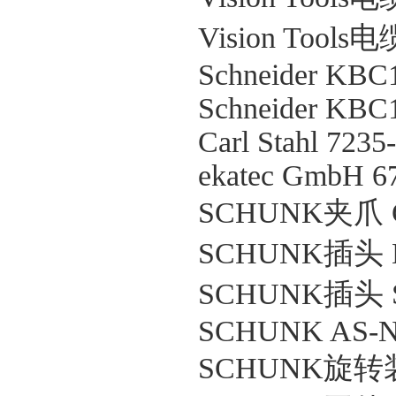
Vision Tools电
Schneider KB
Schneider KB
Carl Stahl 7235
ekatec GmbH 6
SCHUNK夹爪 GS
SCHUNK插头 KA
SCHUNK插头 S
SCHUNK AS-N
SCHUNK旋转装置 