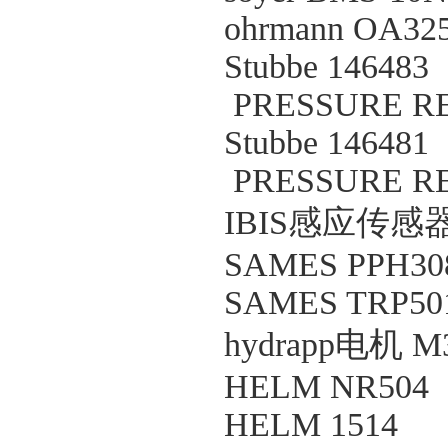
ohrmann OA325
Stubbe 146483
PRESSURE RE
Stubbe 146481
PRESSURE RE
IBIS感应传感器 A
SAMES PPH30
SAMES TRP50
hydrapp电机 M3
HELM NR504
HELM 1514