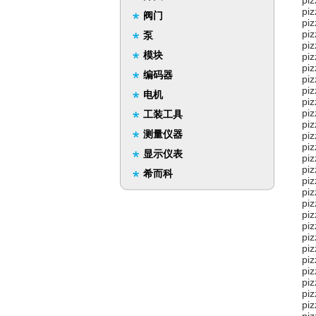
pi
pi
阀门
pi
pi
泵
pi
模块
pi
pi
编码器
pi
pi
电机
pi
pi
工装工具
pi
测量仪器
pi
pi
显示仪表
pi
pi
希而科
pi
pi
pi
pi
pi
pi
pi
pi
pi
pi
pi
pi