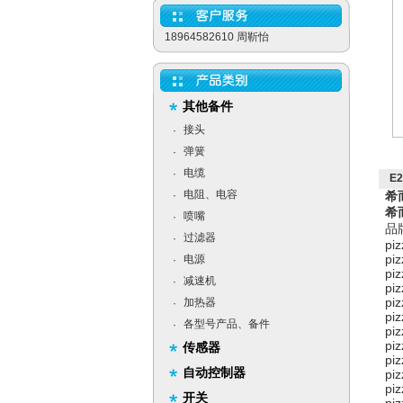
18964582610 周靳怡
其他备件
接头
·
弹簧
·
电缆
·
E
电阻、电容
·
希
希
喷嘴
·
品
过滤器
·
pi
pi
电源
·
pi
减速机
·
pi
pi
加热器
·
pi
各型号产品、备件
·
pi
pi
传感器
pi
自动控制器
pi
pi
开关