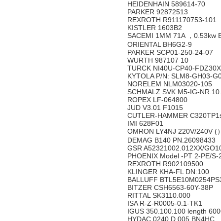
HEIDENHAIN 589614-70
PARKER 92872513
REXROTH R911170753-101
KISTLER 1603B2
SACEMI 1MM 71A ，0.53kw 
ORIENTAL BH6G2-9
PARKER SCP01-250-24-07
WURTH 987107 10
TURCK NI40U-CP40-FDZ30X
KYTOLA P/N: SLM8-GH03-G
NORELEM NLM03020-105
SCHMALZ SVK M5-IG-NR.10.
ROPEX LF-064800
JUD V3.01 F1015
CUTLER-HAMMER C320TP1ser
IMI 628F01
OMRON LY4NJ 220V/240V (
DEMAG B140 PN.26098433
GSR A52321002.012XX/GO10
PHOENIX Model -PT 2-PE/S-23
REXROTH R902109500
KLINGER KHA-FL DN:100
BALLUFF BTL5E10M0254PS
BITZER CSH6563-60Y-38P
RITTAL SK3110.000
ISA R-Z-R0005-0.1-TK1
IGUS 350.100.100 length 6
HYDAC 0240 D 005 BN4HC