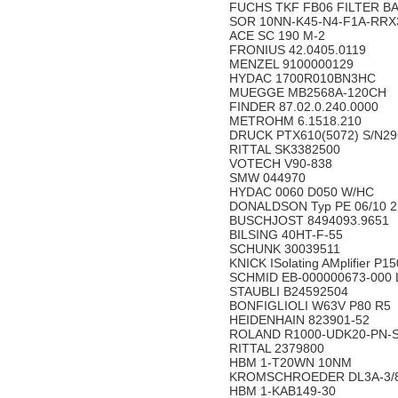
FUCHS TKF FB06 FILTER B
SOR 10NN-K45-N4-F1A-RRX3
ACE SC 190 M-2
FRONIUS 42.0405.0119
MENZEL 9100000129
HYDAC 1700R010BN3HC
MUEGGE MB2568A-120CH
FINDER 87.02.0.240.0000
METROHM 6.1518.210
DRUCK PTX610(5072) S/N29
RITTAL SK3382500
VOTECH V90-838
SMW 044970
HYDAC 0060 D050 W/HC
DONALDSON Typ PE 06/10 2
BUSCHJOST 8494093.9651
BILSING 40HT-F-55
SCHUNK 30039511
KNICK ISolating AMplifier P1
SCHMID EB-000000673-000
STAUBLI B24592504
BONFIGLIOLI W63V P80 R5
HEIDENHAIN 823901-52
ROLAND R1000-UDK20-PN-
RITTAL 2379800
HBM 1-T20WN 10NM
KROMSCHROEDER DL3A-3/
HBM 1-KAB149-30