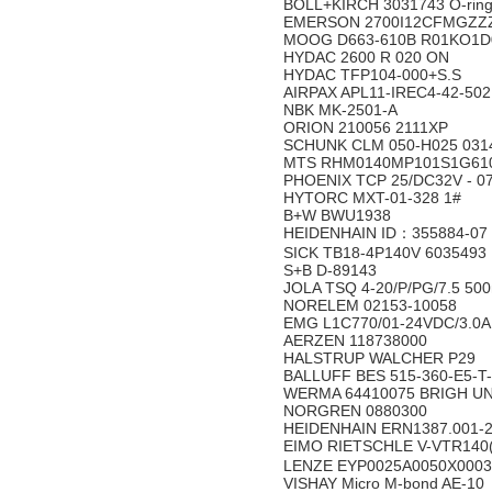
BOLL+KIRCH 3031743 O-rin
EMERSON 2700I12CFMGZZ
MOOG D663-610B R01KO1D
HYDAC 2600 R 020 ON
HYDAC TFP104-000+S.S
AIRPAX APL11-IREC4-42-50
NBK MK-2501-A
ORION 210056 2111XP
SCHUNK CLM 050-H025 031
MTS RHM0140MP101S1G61
PHOENIX TCP 25/DC32V - 0
HYTORC MXT-01-328 1#
B+W BWU1938
HEIDENHAIN ID：355884-07
SICK TB18-4P140V 6035493
S+B D-89143
JOLA TSQ 4-20/P/PG/7.5 5
NORELEM 02153-10058
EMG L1C770/01-24VDC/3.0A
AERZEN 118738000
HALSTRUP WALCHER P29
BALLUFF BES 515-360-E5-T
WERMA 64410075 BRIGH UN
NORGREN 0880300
HEIDENHAIN ERN1387.001-2
EIMO RIETSCHLE V-VTR140
LENZE EYP0025A0050X00030
VISHAY Micro M-bond AE-10