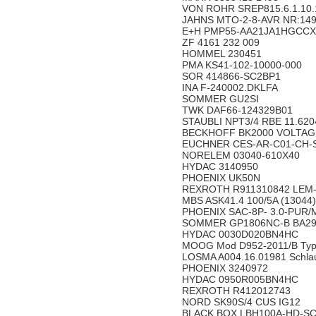
VON ROHR SREP815.6.1.10.
JAHNS MTO-2-8-AVR NR:14
E+H PMP55-AA21JA1HGCCX
ZF 4161 232 009
HOMMEL 230451
PMA KS41-102-10000-000
SOR 414866-SC2BP1
INA F-240002.DKLFA
SOMMER GU2SI
TWK DAF66-124329B01
STAUBLI NPT3/4 RBE 11.620
BECKHOFF BK2000 VOLTAG
EUCHNER CES-AR-C01-CH-
NORELEM 03040-610X40
HYDAC 3140950
PHOENIX UK50N
REXROTH R911310842 LEM
MBS ASK41.4 100/5A (13044)
PHOENIX SAC-8P- 3.0-PUR/M
SOMMER GP1806NC-B BA29
HYDAC 0030D020BN4HC
MOOG Mod D952-2011/B Ty
LOSMA A004.16.01981 Schla
PHOENIX 3240972
HYDAC 0950R005BN4HC
REXROTH R412012743
NORD SK90S/4 CUS IG12
BLACK BOX LBH100A-HD-SC