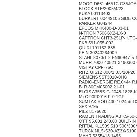
MOOG D661-4651C G35JOA
BLOCK STE/2005/4/23
KUKA 00113403
BURKERT 00449105 SIDE C
PARKER G04244
EPCOS MKK480-D-33-01
N-TRON 7506GX2-LX-0
CAPTRON CHT3-251P-H/TG
FKB 591-055-002
QUIRI 191162-855
FEIN 30240264009
STAHL 8070/1-2 EN60947-5-
MURR 7000-40521-3490300 
VISHAY CPF-75C
RITZ GIS12 800/1 0.5/10P20
SIEMENS 5ST3010-0HG
RADIO-ENERGIE RE.0444 R1
B+R 80CM05002.21-01
ELCIS A358S-G-2048-1828-
M+C 90F0016 F-0.1GF
SUMTAK ROD 430 1024 dc10.
SPX 9795
PILZ 8176620
RAMEN TRADING AB KS-50-
OTT 95.601.240.00 BUILT-I
RITTAL KL1509.510 500*300
TURCK Ni15-S30-AZ3X/S100
MAHR 5355413 1495