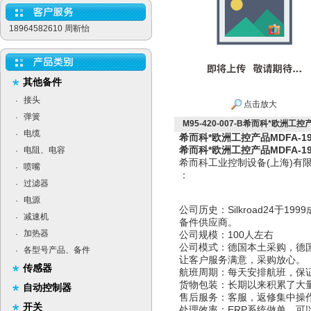
18964582610 周靳怡
其他备件
接头
·
点击放大
弹簧
·
M95-420-007-B希而科*欧洲工控产品
电缆
·
希而科*欧洲工控产品MDFA-19LS
希而科*欧洲工控产品MDFA-19LS
电阻、电容
·
希而科工业控制设备(上海)
喷嘴
·
：
过滤器
·
电源
·
公司历史：Silkroad24于
减速机
·
备件供应商。
加热器
·
公司规模：100人左右
公司模式：德国本土采购，德
各型号产品、备件
·
让客户服务满意，采购放心。
传感器
航班周期：每天安排航班，保
货物包装：长期以来积累了大
自动控制器
售后服务：客服，返修集中操
开关
处理效率：ERP系统做单，可