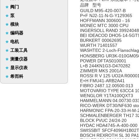
品牌 型号
阀门
GUILD M95-420-007-B
泵
P+F NJ2-11-N-G-Y129365
HOFFMANN 300600 - 16
模块
MONEC MTC 3000 CPU
INGERSOLL RAND 39924048
编码器
BEI IDEACOD DHO5-14-5GT
BURKERT 00062695
电机
WURTH 71401557
工装工具
WASHTEC 2-Loch-Flanschlage
HONSBERG UR3K-010GM050 
测量仪器
POWER DFTAS010001
L+B 244KN1G3-D470282
显示仪表
ZIMMER MKS 2001A
ROSSI R V 125 UO2A R0000
希而科
E+H FMU41-ARB2A41
FIBRO 2487.12.00500.013
MOTOVARIO TYPE 63CC4 10
WENGLOR Y1TA100QXT3
HAMMELMANN 04.00730.03
RICO-WERK DT30/NF630 stoc
HARMONIC FPA-20-33-H-M-
SCHMALENBERGER TH17 32
BLOCK PVUC 24/24-20
HYDAC HDA4745-A-400-000
SWISSBIT SFCF4096H1B02T
BOSCH REXROTH SL 30 PA1