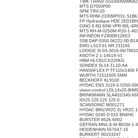
TWK TRA50-SS100000WKB2
MTS D7050P00
SPM TRV-20
MTS RHM-2330MP031-S1B61
FP Hydraulique HDE 2ED1BH
GINO 6.8Ω 60W VPR 80L-6R
MTS RH-M-0250M-R10-1-A0
INFINEON FZ800R12KE3
SSB DAP-0350.06222.00-B14
EMG LS13.01 NR:231165
LODIGE 3I-03-3016-06/7801
KNOTH 2.1-14519-V1
HBM HLCB1C3/220KG
SONDEX SL14-TL10-AA
HANSAFLEX P TF110x1400 
WURTH 71511505 5MM
BECKHOFF KL9100
HYDAC ENS 3118-5-0250-00
vision-control LDL14x25-B/M
BRINKMANN SLA402/340-65
IGUS 220.125.125.0
SCANSONIC M001271
HYDAC B85(VR2C.0) VR2C.1
HYDAC 0240 D 010 BN4HC
BURSTER 8526-6002
GEFRAN MN1-6-M-B01M-1-4-D 
HEIDENHAIN 557647-16
BURKERT 00153247