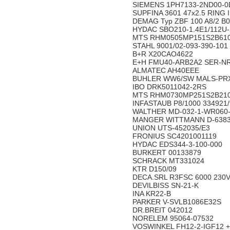
SIEMENS 1PH7133-2ND00-0
SUPFINA 3601 47x2.5 RING 
DEMAG Typ ZBF 100 A8/2 B0
HYDAC SBO210-1.4E1/112U
MTS RHM0505MP151S2B61
STAHL 9001/02-093-390-101
B+R X20CAO4622
E+H FMU40-ARB2A2 SER-NR
ALMATEC AH40EEE
BUHLER WW6/SW MALS-PRX
IBO DRK5011042-2RS
MTS RHM0730MP251S2B21
INFASTAUB P8/1000 334921/
WALTHER MD-032-1-WR060
MANGER WITTMANN D-6383-D
UNION UTS-452035/E3
FRONIUS SC4201001119
HYDAC EDS344-3-100-000
BURKERT 00133879
SCHRACK MT331024
KTR D150/09
DECA.SRL R3FSC 6000 230V
DEVILBISS SN-21-K
INA KR22-B
PARKER V-SVLB1086E32S
DR.BREIT 042012
NORELEM 95064-07532
VOSWINKEL FH12-2-IGF12 +