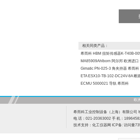
相关同类产品：
希而科 HBM 扭矩传感器K-T40B-005
MA85909Ahlborn 阿尔邦 欧洲进
Gimatic PN-025-3 角夹持器 希而科
ETA ESX10-TB-102-DC24V-8A
ECMU 5000021 导轨 希而科
欧
希而科工业控制设备（上海）有限公司 地址
电 话：021-20363002 手 机：1896458
技术支持：
化工仪器网
ICP备:
访问量73