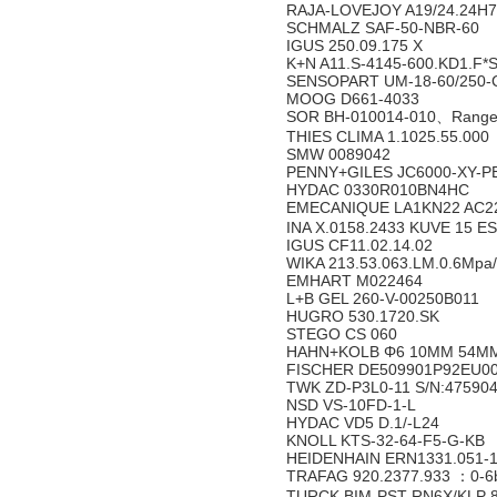
RAJA-LOVEJOY A19/24.24H7
SCHMALZ SAF-50-NBR-60
IGUS 250.09.175 X
K+N A11.S-4145-600.KD1.F*
SENSOPART UM-18-60/250-
MOOG D661-4033
SOR BH-010014-010、Range:
THIES CLIMA 1.1025.55.000
SMW 0089042
PENNY+GILES JC6000-XY-
HYDAC 0330R010BN4HC
EMECANIQUE LA1KN22 AC2
INA X.0158.2433 KUVE 15 E
IGUS CF11.02.14.02
WIKA 213.53.063.LM.0.6Mpa/
EMHART M022464
L+B GEL 260-V-00250B011
HUGRO 530.1720.SK
STEGO CS 060
HAHN+KOLB Φ6 10MM 54MM
FISCHER DE509901P92EU0
TWK ZD-P3L0-11 S/N:47590
NSD VS-10FD-1-L
HYDAC VD5 D.1/-L24
KNOLL KTS-32-64-F5-G-KB
HEIDENHAIN ERN1331.051-
TRAFAG 920.2377.933 ：0-6
TURCK BIM-PST-RN6X/KLP 