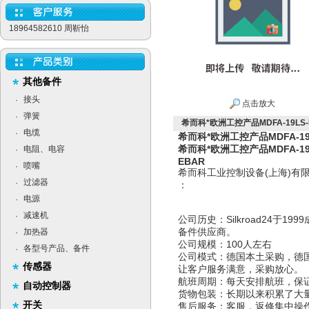
18964582610 周靳怡
其他备件
接头
·
点击放大
弹簧
·
希而科*欧洲工控产品MDFA-19LS-PR
电缆
·
希而科*欧洲工控产品MDFA-19LS
希而科*欧洲工控产品MDFA-19LS
电阻、电容
·
EBAR
喷嘴
·
希而科工业控制设备(上海)
过滤器
·
：
电源
·
减速机
·
公司历史：Silkroad24于
备件供应商。
加热器
·
公司规模：100人左右
各型号产品、备件
·
公司模式：德国本土采购，德
传感器
让客户服务满意，采购放心。
航班周期：每天安排航班，保
自动控制器
货物包装：长期以来积累了大
开关
售后服务：客服，返修集中操