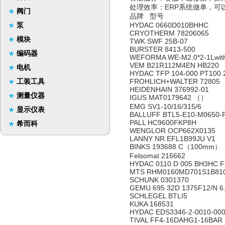
处理效率：ERP系统做单，可
阀门
品牌 型号
泵
HYDAC 0660D010BHHC
CRYOTHERM 78206065
模块
TWK SWF 25B-07
BURSTER 8413-500
编码器
WEFORMA WE-M2.0*2-1Lwith
VEM B21R112M4EN HB220
电机
HYDAC TFP 104-000 PT100 
工装工具
FROHLICH+WALTER 72805
HEIDENHAIN 376992-01
测量仪器
IGUS MAT0179642 （）
EMG SV1-10/16/315/6
显示仪表
BALLUFF BTL5-E10-M0650-
PALL HC9600FKP8H
希而科
WENGLOR OCP662X0135
LANNY NR.EFL1B99JU V1
BINKS 193688 C（100mm）
Felsomat 216662
HYDAC 0110 D 005 BH3HC Fil
MTS RHM0160MD701S1B81
SCHUNK 0301370
GEMU 695 32D 1375F12/N 6.
SCHLEGEL BTLI5
KUKA 168531
HYDAC EDS3346-2-0010-000
TIVAL FF4-16DAHG1-16BAR