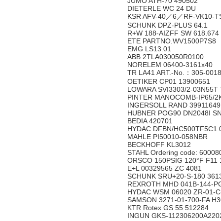
JUMO ATH-70 490502
DIETERLE WC 24 DU
KSR AFV-40／6／RF-VK10-T
SCHUNK DPZ-PLUS 64.1
R+W 188-AIZFF SW 618.674
ETE PARTNO.WV1500P7S8
EMG LS13.01
ABB 2TLA030050R0100
NORELEM 06400-3161x40
TR LA41 ART.-No.：305-001
OETIKER CP01 13900651
LOWARA SVI3303/2-03N55T 
PINTER MANOCOMB-IP65/2K
INGERSOLL RAND 39911649
HUBNER POG90 DN2048I SN
BEDIA 420701
HYDAC DFBN/HC500TF5C1.
MAHLE PI50010-058NBR
BECKHOFF KL3012
STAHL Ordering code: 60008
ORSCO 150PSIG 120°F F11 
E+L 00329565 ZC 4081
SCHUNK SRU+20-S-180 361
REXROTH MHD 041B-144-P
HYDAC WSM 06020 ZR-01-C
SAMSON 3271-01-700-FA H3
KTR Rotex GS 55 512284
INGUN GKS-112306200A22