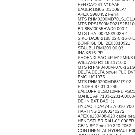
E+H CAY241-V10AAE
BAUER BG05-31/D05LA4
APEX S960452 Ferrit
MTS RHM0200MD701S1G11
MTS RPS1500MP021S2B110
BR 8BVI0055HWD0.000-1
MTS LHAT002M02002R2
SIKO DA08-2185 02-5-16-0-
BONFIGLIOLI 2E03010921
STAUBLI RMI209.06.03
INA KB16-PP
PHOENIX SAC-4P-M12MR/3.0
WIELAND R1.188.1710.0
MTS RH-M-0400M-070-1S1G
DELTA DELTA power PLC DV
EMG LIC1075
MTS RHM0200MD631P102
FINDER 87.01.0.240
BALLUFF BESM12MF1-PSC1
MAHLE AF 7133-1231-00000-41
DEHN BXT BAS（）
HYDAC HDA4745-A-010-Y00
HARTING 19300240272
APEX s133408-020 cable be
HENGSTLER RI41-0/1000ER
CEJN 8*12mm 10 320 2062
CONTINENTAL HYDRAUL P0