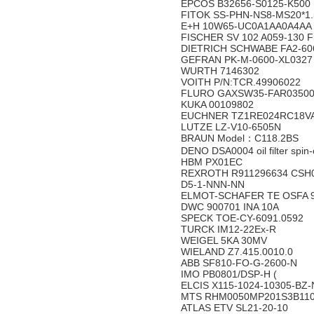
EPCOS B32656-S0125-K500
FITOK SS-PHN-NS8-MS20*1.
E+H 10W65-UC0A1AA0A4AA
FISCHER SV 102 A059-130 Fi
DIETRICH SCHWABE FA2-606
GEFRAN PK-M-0600-XL0327
WURTH 7146302
VOITH P/N:TCR.49906022
FLURO GAXSW35-FAR03500
KUKA 00109802
EUCHNER TZ1RE024RC18VA
LUTZE LZ-V10-6505N
BRAUN Model：C118.2BS
DENO DSA0004 oil filter spin-
HBM PX01EC
REXROTH R911296634 CSH0
D5-1-NNN-NN
ELMOT-SCHAFER TE OSFA 
DWC 900701 INA 10A
SPECK TOE-CY-6091.0592
TURCK IM12-22Ex-R
WEIGEL 5KA 30MV
WIELAND Z7.415.0010.0
ABB SF810-FO-G-2600-N
IMO PB0801/DSP-H (
ELCIS X115-1024-10305-BZ
MTS RHM0050MP201S3B11
ATLAS ETV SL21-20-10