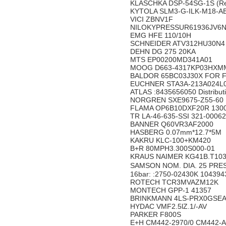
KLASCHKA DSP-54SG-1S (Ref.
KYTOLA SLM3-G-ILK-M18-AB 
VICI ZBNV1F
NILOKYPRESSUR61936JV6
EMG HFE 110/10H
SCHNEIDER ATV312HU30N4
DEHN DG 275 20KA
MTS EP00200MD341A01
MOOG D663-4317KP03HXM
BALDOR 65BC03J30X FOR F
EUCHNER STA3A-213A024L0
ATLAS :8435656050 Distribut
NORGREN SXE9675-Z55-60
FLAMA OP6B10DXF20R 1300
TR LA-46-635-SSI 321-0006
BANNER Q60VR3AF2000
HASBERG 0.07mm*12.7*5M
KAKRU KLC-100+KM420
B+R 80MPH3.300S000-01
KRAUS NAIMER KG41B.T103
SAMSON NOM. DIA. 25 PRESS
16bar: :2750-02430K 104394
ROTECH TCR3MVAZM12K
MONTECH GPP-1 41357
BRINKMANN 4LS-PRX0GSE
HYDAC VMF2.5lZ.1/-AV
PARKER F800S
E+H CM442-2970/0 CM442-