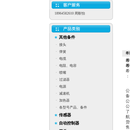
18964582610 周靳怡
其他备件
·
接头
·
弹簧
希
·
电缆
希
·
电阻、电容
希
希
·
喷嘴
：
·
过滤器
·
电源
公
·
减速机
备
·
加热器
公
公
·
各型号产品、备件
了
传感器
航
货
自动控制器
售