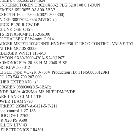
BLER 8.5020.8A21-1024
UNKERMOTOREN DR62.0X80-2 PLG 52.0 I=8 0:1-DUN
IEMENS 6SL3055-0AA00-5BA3
XROTH 16bar-230psi(0821 300 300)
INDER 388170249024 24VDC（）
URCK BL20-R-GW-DP
CHUNK OSE-C45-8
TS RHV0140MP151S2G6100
OLTHAUSEN ESW-mini C 014
ADGER METER 1004GBN3LHVXE60P36 1" RECO CONTROL VALVE TYPE 
ATTKE MC13SR0006
IBERGER WN131 115-M8
YCON SX80-2000-420A-SA-0(IP67)
ARMONIC FPA-20-33-H-M-2048-B-SP
MG KLW 300.012
IGEL Type: VQ72K 0-750V Production ID: 1TNS08030129R1
U 170.544.700.207.000
EIJER EXTER k70 （）
ORGREN 0880300(0.5-8BAR)
INDE R40/A-4GB/Mat:MS-NI/EPDM/PVDF
ARR LANE CLM-12-TP
OWER TEAM 9798
RKERT 205847-A-0421-5-F-211
sion-control 1-27-185
OOG D761-2763
R X20 PS 9500
OLLON LTV 43
RELECTRONICS PR4501