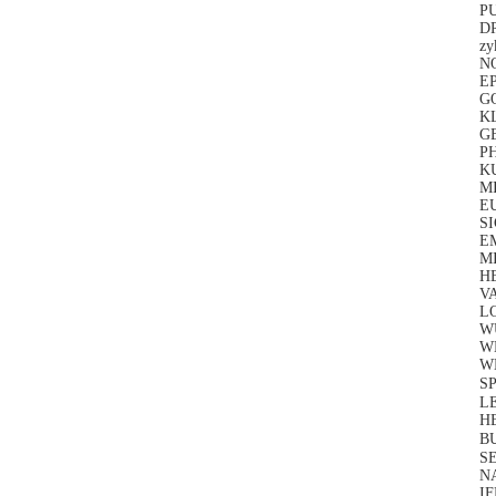
PU
DR
zy
NO
E
GO
KL
GE
P
K
MI
E
S
EM
M
H
VA
L
W
W
WE
S
LE
H
BU
SE
N
IF