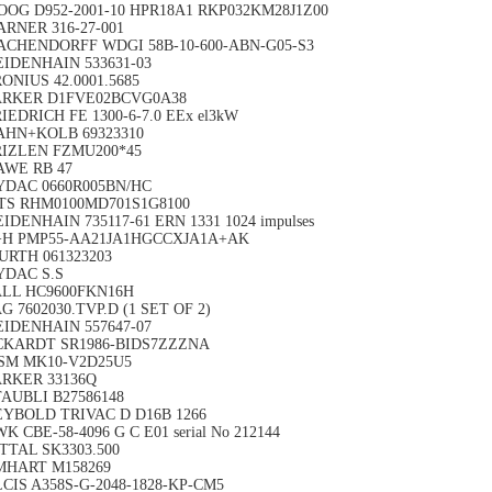
OOG D952-2001-10 HPR18A1 RKP032KM28J1Z00
ARNER 316-27-001
ACHENDORFF WDGI 58B-10-600-ABN-G05-S3
EIDENHAIN 533631-03
ONIUS 42.0001.5685
ARKER D1FVE02BCVG0A38
IEDRICH FE 1300-6-7.0 EEx el3kW
AHN+KOLB 69323310
RIZLEN FZMU200*45
AWE RB 47
YDAC 0660R005BN/HC
TS RHM0100MD701S1G8100
IDENHAIN 735117-61 ERN 1331 1024 impulses
+H PMP55-AA21JA1HGCCXJA1A+AK
URTH 061323203
YDAC S.S
ALL HC9600FKN16H
G 7602030.TVP.D (1 SET OF 2)
EIDENHAIN 557647-07
CKARDT SR1986-BIDS7ZZZNA
SM MK10-V2D25U5
ARKER 33136Q
TAUBLI B27586148
EYBOLD TRIVAC D D16B 1266
K CBE-58-4096 G C E01 serial No 212144
TTAL SK3303.500
MHART M158269
CIS A358S-G-2048-1828-KP-CM5