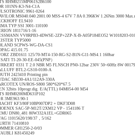
TS RHM0215MP061S2B6100
OR 101NN-K3-N4-C1A
ULSOTRONIC 9961-0264
VILOR MS040.040.2001.00 MSS-4 67V 7.8A 0.396KW 1.26Nm 3000 Max.
ECKHOFF EL9410
MA TYP:SSI 3001-110100
RION 1811716/1-16
ESSMANN VV8RPB3-4DWSE-2ZP+2ZP-X-B-A05P184EO52 W1018203-01
EISTER TYP5000
OLAND SCPWS-WG-DA-CS1
PAG 415.01.75
ORZ ZBD1611 125/70-MT4-150-RG-S2-B1N-G11-MS4.1 160bar
SATI TI-20-30-EE-045(PNP）
RKERT 0331 T 2.0 NBR M5 FLNSCH PN0-12bar 230V 50~60Hz 8W 0017
ALLUFF BTL2-GS10-0100-A
UTH 2423410 Printing pin
YDAC SB330-4A1/112A9-330A
ARCOTEX UN/ROS-S800 580*620*67.5
N 32bits 10progr.dig. E/A(TTL) 04M054-00 M54
TS RHM0200MD631P102
R 3ME963.90-1
RACHT KF3/80F10BP007DP2 + DKF3D08
OENIX SAC-5P-M12T/2XM12 VP - 1541186 T
EMU DN80_481 80W332A1EL+GDR065
AG 11015620/198/37，5/162
URTH 71410810
OMMER GH1250-2-0/03
TAUBLI K81450249