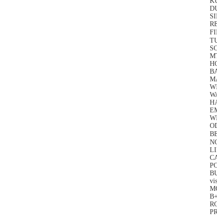
KU
D
S
RE
F
T
S
M
H
B
M
W
WA
H
E
WE
OD
B
N
L
C
P
BU
vi
M
B+
R
P