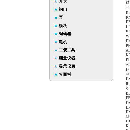
开关
处
品
阀门
BE
KN
泵
E
模块
H
I
编码器
W
E
电机
PH
工装工具
A
K
测量仪器
PI
AC
显示仪表
DE
M
希而科
ES
R
ST
B
F
E
E
EM
M
ET
K