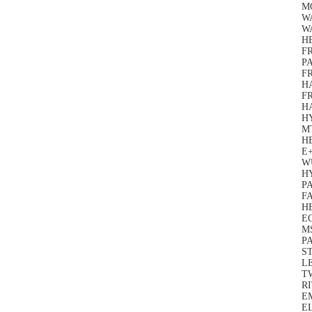
M
W
W
H
FR
P
FR
H
F
H
H
M
HE
E
W
H
P
FA
H
E
M
P
S
L
TW
RI
E
EL