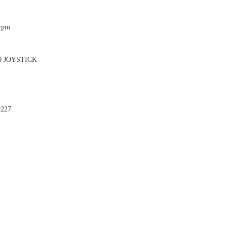
rpm
0 JOYSTICK
9227