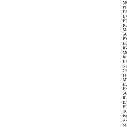
M
PH
DI
E
HU
KS
M
SC
B
D
IG
M
R
HB
S
OP
IT
MT
E
H
S
RI
B
B
S
P
A
S