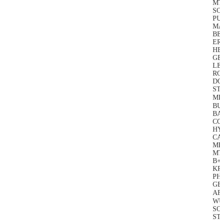
M
S
P
MA
B
ER
HE
G
L
R
DO
ST
MI
BU
B
CO
H
C
ME
M
B+
K
PH
G
AF
W
S
S