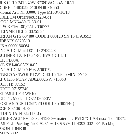
LS CT10.241 240W 3*380VAC 24V 10A1
.BREIT 405032.010DN30.PN350
klomat Art.-Nr.30006 Type M150/710/18
RELEM OrderNo:03120-081
PCOS MKK480-D-33-01
PA KE160-80;CAL2006772
EINMICHEL 2.00255.24
RFAN GTS 60/480 CODE:F000129 SN:1341 A3593
HOENIX 0820510
UKA 0000138064
NGARDI Mod D31 ID:2700228
UCHNER TZ1RE024RC18VAB-C1823
ICK PL80A
G SV1-06/05/210/05
INGARDI MOD.E96 2700032
ENKESASSWOLF DW-D-40-15-150L/MIN DN40
T 61236-PEAP-AD82/0025 A-715063
OCTITE 97153
URTH 07155240
EIDMULLER WF10
IGEL Model: EQ72 0~500V
PORLAN SER-B 3/8*3/8 ODF10（805146）
GRIS 3106-06-00
EIDENHAIN 735117-05
HLER AGF-PV-30-S2 4150099 material：PVDF/GLAS max.4bar 100℃
MPELL Packing for GA251-6013 SN#7011-4393-002-001 Packing
ASON 1104R30
M PN3002