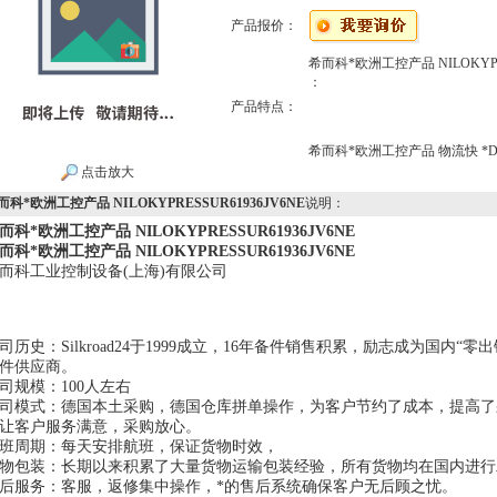
产品报价：
希而科*欧洲工控产品 NILOKYPRE
：
产品特点：
希而科*欧洲工控产品 物流快 *D80
点击放大
而科*欧洲工控产品 NILOKYPRESSUR61936JV6NE
说明：
而科*欧洲工控产品 NILOKYPRESSUR61936JV6NE
而科*欧洲工控产品 NILOKYPRESSUR61936JV6NE
而科工业控制设备(上海)有限公司
司历史：Silkroad24于1999成立，16年备件销售积累，励志成为国内
件供应商。
司规模：100人左右
司模式：德国本土采购，德国仓库拼单操作，为客户节约了成本，提高了
让客户服务满意，采购放心。
班周期：每天安排航班，保证货物时效，
物包装：长期以来积累了大量货物运输包装经验，所有货物均在国内进行
后服务：客服，返修集中操作，*的售后系统确保客户无后顾之忧。