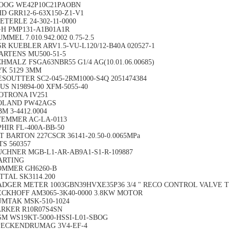
OOG WE42P10C21PAOBN
D GRR12-6-63X150-Z1-V1
ETERLE 24-302-11-0000
+H PMP131-A1B01A1R
MMEL 7.010.942.002 0.75-2.5
R KUEBLER ARV1.5-VU-L120/12-B40A 020527-1
ARTENS MU500-51-5
HMALZ FSGA63NBR55 G1/4 AG(10.01.06.00685)
YK 5129 3MM
ESOUTTER SC2-045-2RM1000-S4Q 2051474384
US N19894-00 XFM-5055-40
OTRONA IV251
OLAND PW42AGS
M 3-4412.0004
TEMMER AC-LA-0113
HIR FL-400A-BB-50
T BARTON 227CSCR 36141-20.50-0.0065MPa
S 560357
UCHNER MGB-L1-AR-AB9A1-S1-R-109887
ARTING
OMMER GH6260-B
TTAL SK3114.200
ADGER METER 1003GBN39HVXE35P36 3/4 " RECO CONTROL VALVE TY
ECKHOFF AM3065-3K40-0000 3.8KW MOTOR
UMTAK MSK-510-1024
ARKER R10R07S4SN
SM WS19KT-5000-HSSI-L01-SBOG
PECKENDRUMAG 3V4-EF-4