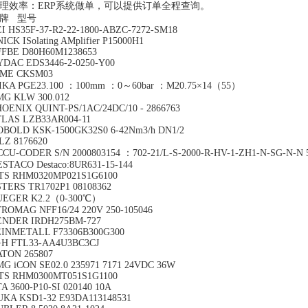
理效率：ERP系统做单，可以提供订单全程查询。
牌 型号
I HS35F-37-R2-22-1800-ABZC-7272-SM18
ICK ISolating AMplifier P15000H1
FFBE D80H60M1238653
YDAC EDS3446-2-0250-Y00
LME CKSM03
IKA PGE23.100 ：100mm ：0～60bar ：M20.75×14（55）
MG KLW 300.012
OENIX QUINT-PS/1AC/24DC/10 - 2866763
TLAS LZB33AR004-11
OBOLD KSK-1500GK32S0 6-42Nm3/h DN1/2
LZ 8176620
CU-CODER S/N 2000803154 ：702-21/L-S-2000-R-HV-1-ZH1-N-SG-N-N 
STACO Destaco:8UR631-15-144
TS RHM0320MP021S1G6100
TERS TR1702P1 08108362
UEGER K2.2（0-300℃）
ROMAG NFF16/24 220V 250-105046
ENDER IRDH275BM-727
EINMETALL F73306B300G300
+H FTL33-AA4U3BC3CJ
ATON 265807
G iCON SE02.0 235971 7171 24VDC 36W
TS RHM0300MT051S1G1100
A 3600-P10-SI 020140 10A
UKA KSD1-32 E93DA113148531