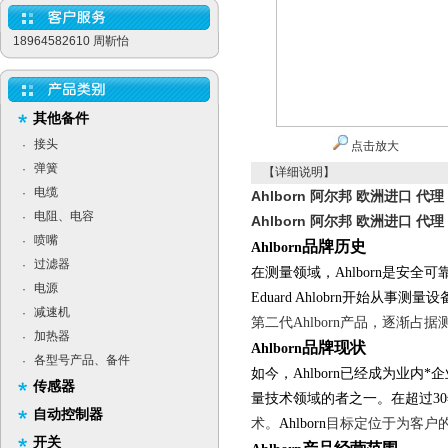
18964582610 周靳怡
其他备件
接头
·
点击放大
弹簧
·
【详细说明】
电缆
·
Ahlborn 阿尔邦 欧洲进口 代
电阻、电容
·
Ahlborn 阿尔邦 欧洲进口 代
喷嘴
·
品牌历史
Ahlborn
过滤器
·
在测量领域，
Ahlborn
是安全可
电源
·
Eduard Ahlobrn
开始从事测量设
减速机
·
第二代
Ahlborn
产品，逐渐占据
加热器
·
品牌现状
Ahlborn
各型号产品、备件
·
如今，
Ahlborn
已经成
为业内*
传感器
量技术领域的者之一。在超过
30
自动控制器
术。
Ahlbor
n
目标定位于为客户
开关