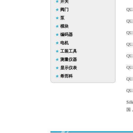
开关
阀门
QU
泵
QU
模块
QU
编码器
电机
QU
工装工具
QU
测量仪器
QU
显示仪表
希而科
QU
QU
Si
国