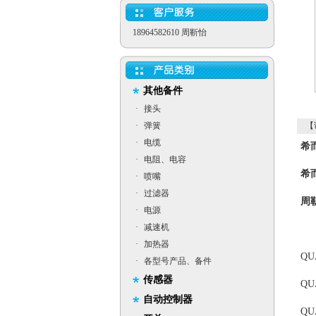
18964582610 周靳怡
其他备件
·
接头
·
弹簧
【
·
电缆
希而
·
电阻、电容
希而
·
喷嘴
·
过滤器
周
·
电源
·
减速机
·
加热器
QU
·
各型号产品、备件
传感器
QU
自动控制器
QU