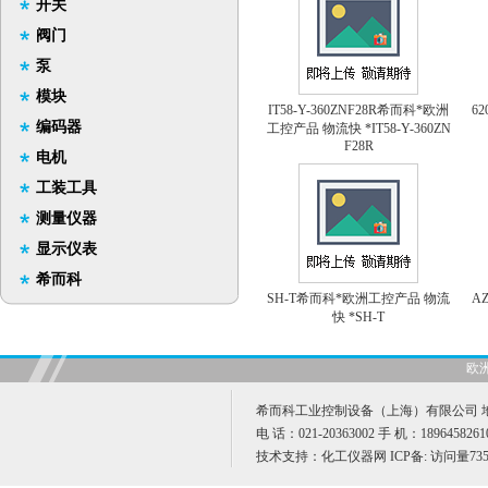
开关
阀门
泵
模块
IT58-Y-360ZNF28R希而科*欧洲
6
编码器
工控产品 物流快 *IT58-Y-360ZN
F28R
电机
工装工具
测量仪器
显示仪表
希而科
SH-T希而科*欧洲工控产品 物流
A
快 *SH-T
欧
希而科工业控制设备（上海）有限公司 地址
电 话：021-20363002 手 机：189645826
技术支持：
化工仪器网
ICP备:
访问量735