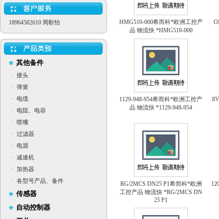
HMG510-000希而科*欧洲工控产
O
18964582610 周靳怡
品 物流快 *HMG510-000
其他备件
·
接头
·
弹簧
·
电缆
1129-948-954希而科*欧洲工控产
8
品 物流快 *1129-948-954
·
电阻、电容
·
喷嘴
·
过滤器
·
电源
·
减速机
·
加热器
·
各型号产品、备件
RG/2MCS DN25 P1希而科*欧洲
1
工控产品 物流快 *RG/2MCS DN
传感器
25 P1
自动控制器