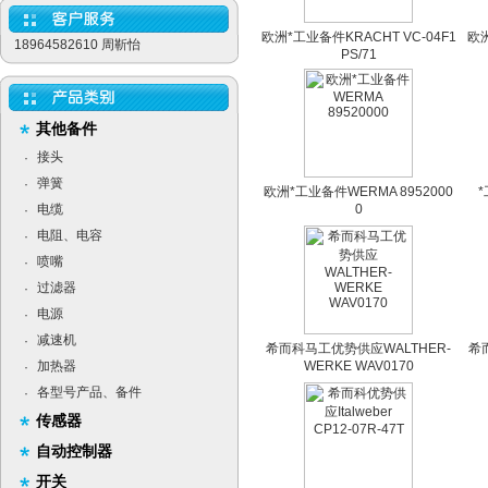
欧洲*工业备件KRACHT VC-04F1
欧洲
18964582610 周靳怡
PS/71
其他备件
接头
·
弹簧
·
欧洲*工业备件WERMA 8952000
*
电缆
0
·
电阻、电容
·
喷嘴
·
过滤器
·
电源
·
减速机
·
希而科马工优势供应WALTHER-
希
加热器
WERKE WAV0170
·
各型号产品、备件
·
传感器
自动控制器
开关