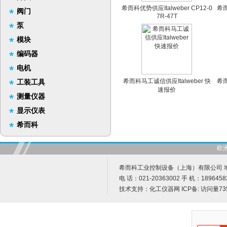
希而科优势供应Italweber CP12-0
希而
阀门
7R-47T
泵
模块
编码器
电机
希而科马工诚信供应Italweber 快
希而
工装工具
速报价
测量仪器
显示仪表
希而科
欧
希而科工业控制设备（上海）有限公司 地址
电 话：021-20363002 手 机：1896458
技术支持：
化工仪器网
ICP备:
访问量73