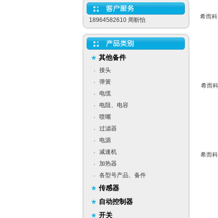
希而科
18964582610 周靳怡
其他备件
接头
·
弹簧
·
希而科
电缆
·
电阻、电容
·
喷嘴
·
过滤器
·
电源
·
减速机
·
希而科*
加热器
·
各型号产品、备件
·
传感器
自动控制器
开关