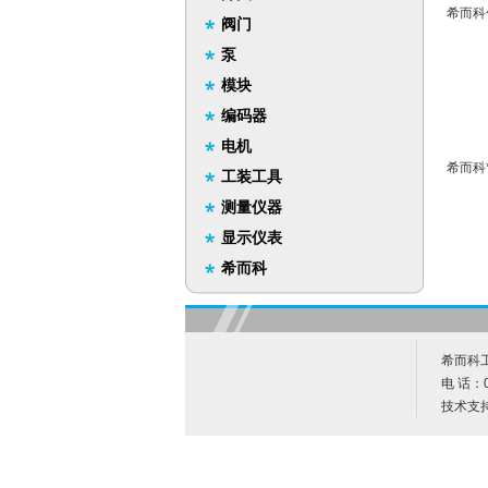
希而科优
阀门
泵
模块
编码器
电机
希而科*
工装工具
测量仪器
显示仪表
希而科
希而科工
电 话：0
技术支