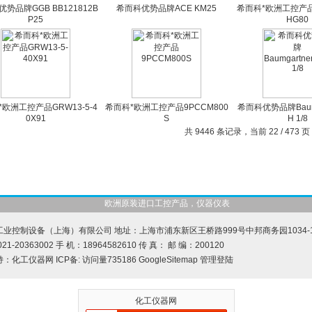
势品牌GGB BB121812B
希而科优势品牌ACE KM25
希而科*欧洲工控产品6
P25
HG80
欧洲工控产品GRW13-5-4
希而科*欧洲工控产品9PCCM800
希而科优势品牌Baumg
0X91
S
H 1/8
共 9446 条记录，当前 22 / 473 
欧洲原装进口工控产品，仪器仪表
业控制设备（上海）有限公司 地址：上海市浦东新区王桥路999号中邦商务园1034-1
21-20363002 手 机：18964582610 传 真： 邮 编：200120
持：
化工仪器网
ICP备:
访问量735186
GoogleSitemap
管理登陆
化工仪器网